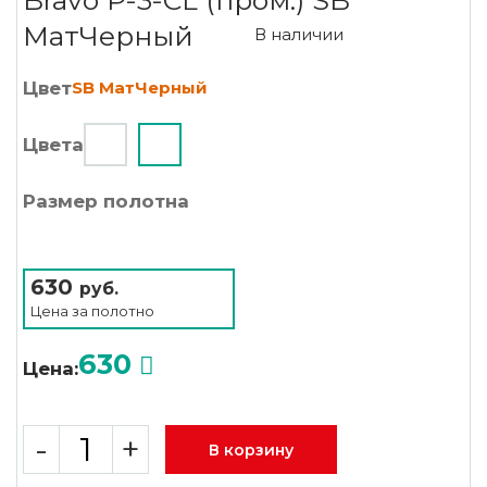
Bravo P-3-CL (пром.) SB
МатЧерный
В наличии
Цвет
SB МатЧерный
Цвета
Размер полотна
630
руб.
Цена за
полотно
630
Цена:
-
+
В корзину