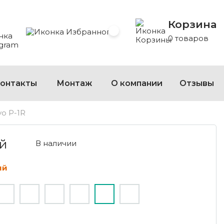
Корзина
 Whatsapp
 на Viber
сать на Telegram
Избранное
0 товаров
онтакты
Монтаж
О компании
Отзывы
vo P-1R
ый
В наличии
ый