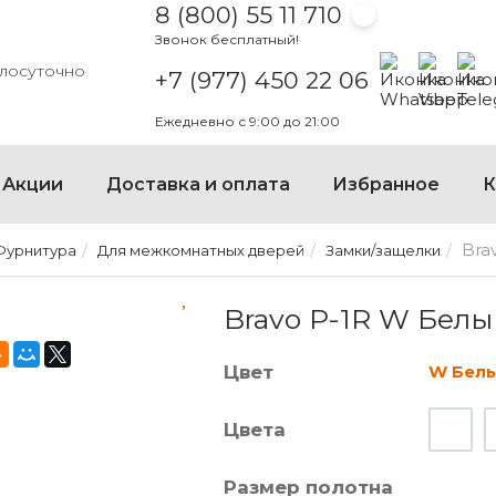
8 (800) 55 11 710
Звонок бесплатный!
Написать на
Написать
Напи
глосуточно
+7 (977) 450 22 06
Ежедневно с 9:00 до 21:00
×
Акции
Доставка и оплата
Избранное
К
Bra
Фурнитура
Для межкомнатных дверей
Замки/защелки
BRAVO P-1R W БЕЛЫЙ
Bravo P-1R W Бел
Цвет
W Бел
Цвета
Размер полотна