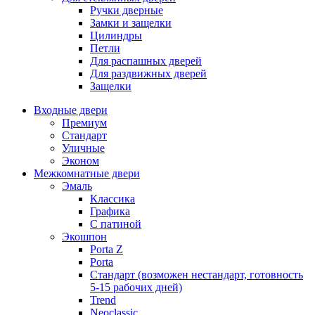
Ручки дверные
Замки и защелки
Цилиндры
Петли
Для распашных дверей
Для раздвижных дверей
Защелки
Входные двери
Премиум
Стандарт
Уличные
Эконом
Межкомнатные двери
Эмаль
Классика
Графика
С патиной
Экошпон
Porta Z
Porta
Стандарт (возможен нестандарт, готовность
5-15 рабочих дней)
Trend
Neoclassic