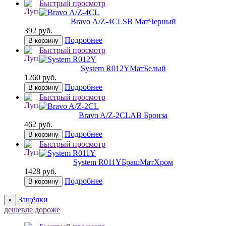
Быстрый просмотр
Bravo А/Z-4CL
SB МатЧерный
392 руб.
Подробнее
В корзину
Быстрый просмотр
System R012Y
МатБелый
1260 руб.
Подробнее
В корзину
Быстрый просмотр
Bravo A/Z-2CL
AB Бронза
462 руб.
Подробнее
В корзину
Быстрый просмотр
System R011Y
БрашМатХром
1428 руб.
Подробнее
В корзину
Защёлки
×
дешевле
дороже