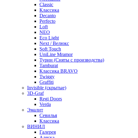
Classic
Классика
Decanto
Perfecto
Loft
NEO
Eco Light
Next / Велюкс
Soft Touch
UniLine Mramor
Турин (Сняты с производства)
Tamburat
Классика BRAVO
Twiggy
Graffiti
Invisible (скрытые)
3D-Graf
Regi Doors
Verda
Эмалит
Севилья
Классика
ВИНИЛ
Галерея
Аляска