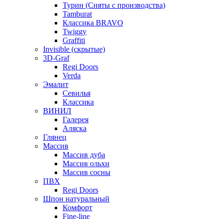
Турин (Сняты с производства)
Tamburat
Классика BRAVO
Twiggy
Graffiti
Invisible (скрытые)
3D-Graf
Regi Doors
Verda
Эмалит
Севилья
Классика
ВИНИЛ
Галерея
Аляска
Глянец
Массив
Массив дуба
Массив ольхи
Массив сосны
ПВХ
Regi Doors
Шпон натуральный
Комфорт
Fine-line