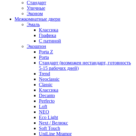
Стандарт
Уличные
Эконом
Межкомнатные двери
Эмаль
Классика
Графика
С патиной
Экошпон
Porta Z
Porta
Стандарт (возможен нестандарт, готовность
5-15 рабочих дней)
Trend
Neoclassic
Classic
Классика
Decanto
Perfecto
Loft
NEO
Eco Light
Next / Велюкс
Soft Touch
UniLine Mramor