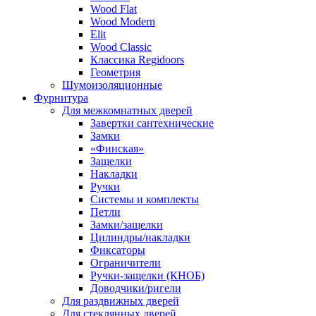
Wood Flat
Wood Modern
Elit
Wood Classic
Классика Regidoors
Геометрия
Шумоизоляционные
Фурнитура
Для межкомнатных дверей
Завертки сантехнические
Замки
«Финская»
Защелки
Накладки
Ручки
Системы и комплекты
Петли
Замки/защелки
Цилиндры/накладки
Фиксаторы
Ограничители
Ручки-защелки (КНОБ)
Доводчики/ригели
Для раздвижных дверей
Для стеклянных дверей