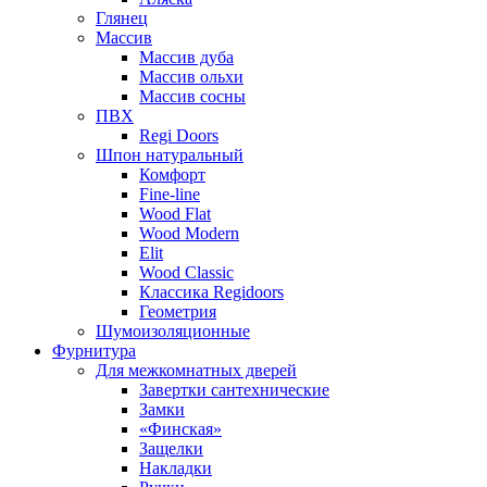
Глянец
Массив
Массив дуба
Массив ольхи
Массив сосны
ПВХ
Regi Doors
Шпон натуральный
Комфорт
Fine-line
Wood Flat
Wood Modern
Elit
Wood Classic
Классика Regidoors
Геометрия
Шумоизоляционные
Фурнитура
Для межкомнатных дверей
Завертки сантехнические
Замки
«Финская»
Защелки
Накладки