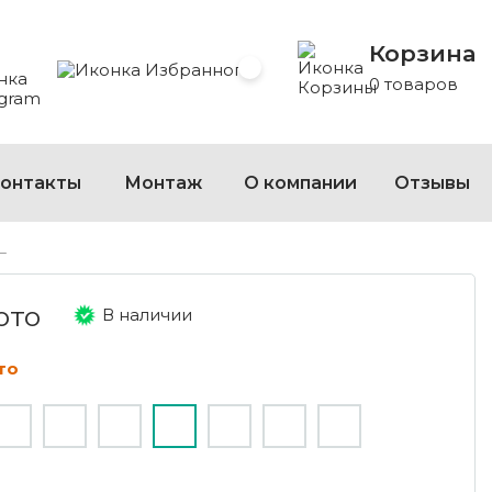
Корзина
 Whatsapp
 на Viber
сать на Telegram
Избранное
0 товаров
онтакты
Монтаж
О компании
Отзывы
L
ото
В наличии
то