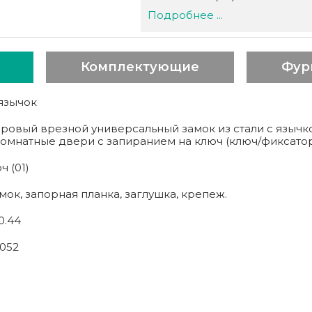
Подробнее ...
Комплектующие
Фур
язычок
овый врезной универсальный замок из стали с язычк
омнатные двери с запиранием на ключ (ключ/фиксатор
ч (01)
мок, запорная планка, заглушка, крепеж.
0.44
052