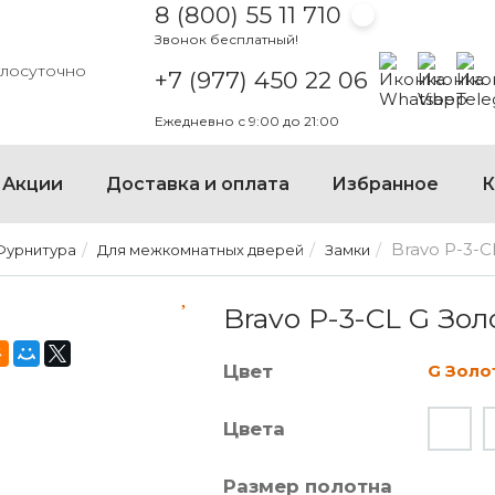
8 (800) 55 11 710
Звонок бесплатный!
Написать на
Написать
Напи
глосуточно
+7 (977) 450 22 06
Ежедневно с 9:00 до 21:00
×
Акции
Доставка и оплата
Избранное
К
Bravo P-3-C
Фурнитура
Для межкомнатных дверей
Замки
BRAVO P-3-CL G ЗОЛОТО
Bravo P-3-CL G Зол
Цвет
G Золо
Цвета
Размер полотна