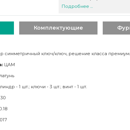
Подробнее ...
Комплектующие
Фур
р симметричный ключ/ключ, решение класса премиум
а:
ЦАМ
латунь
индр - 1 шт.; ключи - 3 шт.; винт - 1 шт.
*30
0.18
017