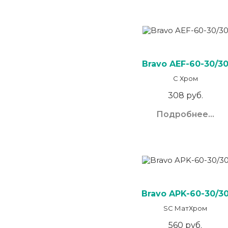
Bravo AЕF-60-30/3
C Хром
308 руб.
Подробнее...
Bravo AРK-60-30/3
SC МатХром
560 руб.