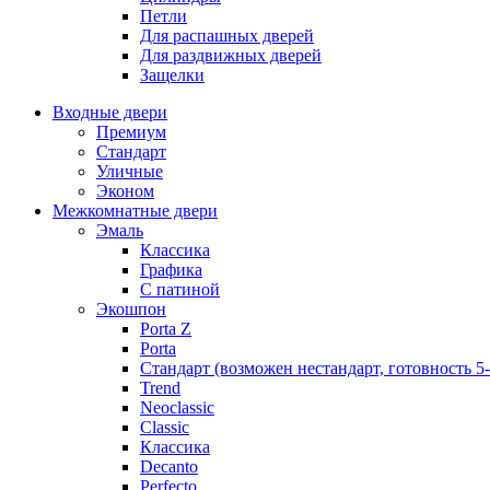
Петли
Для распашных дверей
Для раздвижных дверей
Защелки
Входные двери
Премиум
Стандарт
Уличные
Эконом
Межкомнатные двери
Эмаль
Классика
Графика
С патиной
Экошпон
Porta Z
Porta
Стандарт (возможен нестандарт, готовность 5
Trend
Neoclassic
Classic
Классика
Decanto
Perfecto