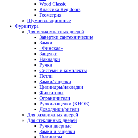
Wood Classic
Классика Regidoors
Геометрия
Шумоизоляционные
Фурнитура
Для межкомнатных дверей
Завертки сантехнические
Замки
«Финская»
Защелки
Накладки
Ручки
Системы и комплекты
Петли
Замки/защелки
Цилиндры/накладки
Фиксаторы
Ограничители
Ручки-защелки (КНОБ)
Доводчики/ригели
Для раздвижных дверей
Для стеклянных дверей
Ручки дверные
Замки и защелки
Цилиндры