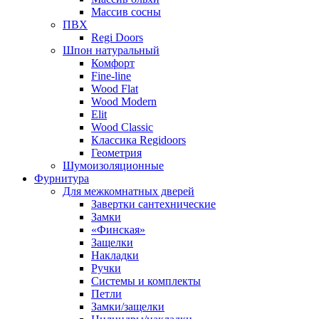
Массив сосны
ПВХ
Regi Doors
Шпон натуральный
Комфорт
Fine-line
Wood Flat
Wood Modern
Elit
Wood Classic
Классика Regidoors
Геометрия
Шумоизоляционные
Фурнитура
Для межкомнатных дверей
Завертки сантехнические
Замки
«Финская»
Защелки
Накладки
Ручки
Системы и комплекты
Петли
Замки/защелки