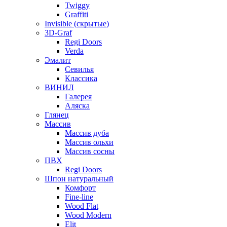
Twiggy
Graffiti
Invisible (скрытые)
3D-Graf
Regi Doors
Verda
Эмалит
Севилья
Классика
ВИНИЛ
Галерея
Аляска
Глянец
Массив
Массив дуба
Массив ольхи
Массив сосны
ПВХ
Regi Doors
Шпон натуральный
Комфорт
Fine-line
Wood Flat
Wood Modern
Elit