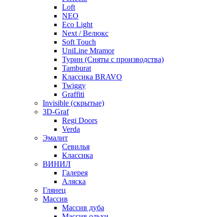
Loft
NEO
Eco Light
Next / Велюкс
Soft Touch
UniLine Mramor
Турин (Сняты с производства)
Tamburat
Классика BRAVO
Twiggy
Graffiti
Invisible (скрытые)
3D-Graf
Regi Doors
Verda
Эмалит
Севилья
Классика
ВИНИЛ
Галерея
Аляска
Глянец
Массив
Массив дуба
Массив ольхи