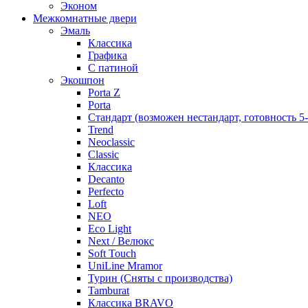
Эконом
Межкомнатные двери
Эмаль
Классика
Графика
С патиной
Экошпон
Porta Z
Porta
Стандарт (возможен нестандарт, готовность 5
Trend
Neoclassic
Classic
Классика
Decanto
Perfecto
Loft
NEO
Eco Light
Next / Велюкс
Soft Touch
UniLine Mramor
Турин (Сняты с производства)
Tamburat
Классика BRAVO