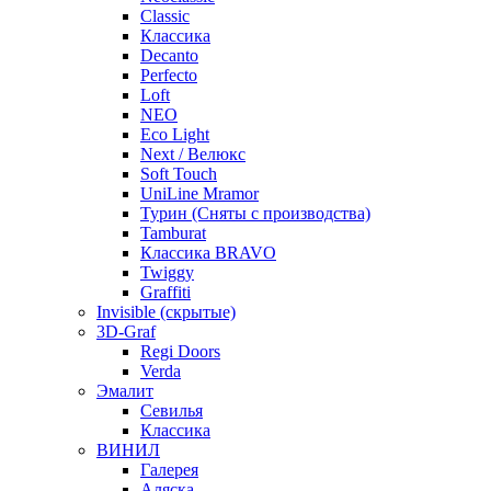
Classic
Классика
Decanto
Perfecto
Loft
NEO
Eco Light
Next / Велюкс
Soft Touch
UniLine Mramor
Турин (Сняты с производства)
Tamburat
Классика BRAVO
Twiggy
Graffiti
Invisible (скрытые)
3D-Graf
Regi Doors
Verda
Эмалит
Севилья
Классика
ВИНИЛ
Галерея
Аляска