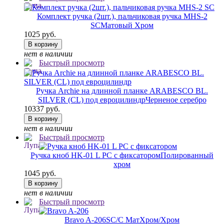
Комплект ручка (2шт.), пальчиковая ручка MHS-2
SC
Матовый Хром
1025 руб.
В корзину
нет в наличии
Быстрый просмотр
Ручка Archie на длинной планке ARABESCO BL.
SILVER (CL) под евроцилиндр
Черненое серебро
10337 руб.
В корзину
нет в наличии
Быстрый просмотр
Ручка кноб HK-01 L PC с фиксатором
Полированный
хром
1045 руб.
В корзину
нет в наличии
Быстрый просмотр
Bravo A-206
SC/C МатХром/Хром