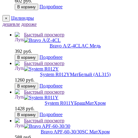
602 руб.
Подробнее
В корзину
Цилиндры
×
дешевле
дороже
Быстрый просмотр
Bravo А/Z-4CL
AC Медь
392 руб.
Подробнее
В корзину
Быстрый просмотр
System R012Y
МатБелый (AL315)
1260 руб.
Подробнее
В корзину
Быстрый просмотр
System R011Y
БрашМатХром
1428 руб.
Подробнее
В корзину
Быстрый просмотр
Bravo AРF-60-30/30
SC МатХром
588 руб.