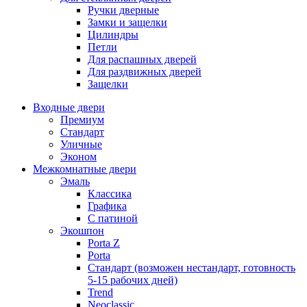
Ручки дверные
Замки и защелки
Цилиндры
Петли
Для распашных дверей
Для раздвижных дверей
Защелки
Входные двери
Премиум
Стандарт
Уличные
Эконом
Межкомнатные двери
Эмаль
Классика
Графика
С патиной
Экошпон
Porta Z
Porta
Стандарт (возможен нестандарт, готовность
5-15 рабочих дней)
Trend
Neoclassic