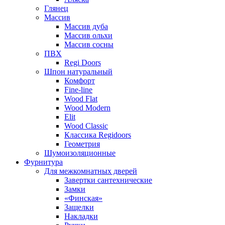
Глянец
Массив
Массив дуба
Массив ольхи
Массив сосны
ПВХ
Regi Doors
Шпон натуральный
Комфорт
Fine-line
Wood Flat
Wood Modern
Elit
Wood Classic
Классика Regidoors
Геометрия
Шумоизоляционные
Фурнитура
Для межкомнатных дверей
Завертки сантехнические
Замки
«Финская»
Защелки
Накладки