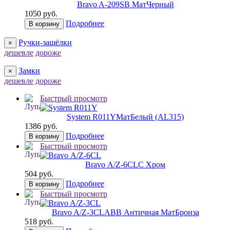
Bravo A-209
SB МатЧерный
1050 руб.
Подробнее
В корзину
Ручки-защёлки
×
дешевле
дороже
Замки
×
дешевле
дороже
Быстрый просмотр
System R011Y
МатБелый (AL315)
1386 руб.
Подробнее
В корзину
Быстрый просмотр
Bravo А/Z-6CL
C Хром
504 руб.
Подробнее
В корзину
Быстрый просмотр
Bravo A/Z-3CL
ABB Античная МатБронза
518 руб.