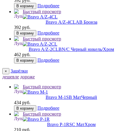
392 руб.
Подробнее
В корзину
Быстрый просмотр
Bravo А/Z-4CL
AB Бронза
392 руб.
Подробнее
В корзину
Быстрый просмотр
Bravo A/Z-2CL
BN/C Черный никель/Хром
462 руб.
Подробнее
В корзину
Защёлки
×
дешевле
дороже
Быстрый просмотр
Bravo M-1
SB МатЧерный
434 руб.
Подробнее
В корзину
Быстрый просмотр
Bravo P-1R
SC МатХром
210 руб.