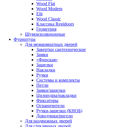
Wood Flat
Wood Modern
Elit
Wood Classic
Классика Regidoors
Геометрия
Шумоизоляционные
Фурнитура
Для межкомнатных дверей
Завертки сантехнические
Замки
«Финская»
Защелки
Накладки
Ручки
Системы и комплекты
Петли
Замки/защелки
Цилиндры/накладки
Фиксаторы
Ограничители
Ручки-защелки (КНОБ)
Доводчики/ригели
Для раздвижных дверей
Для стеклянных дверей