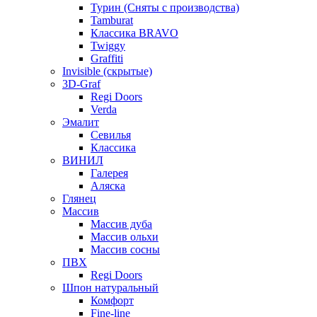
Турин (Сняты с производства)
Tamburat
Классика BRAVO
Twiggy
Graffiti
Invisible (скрытые)
3D-Graf
Regi Doors
Verda
Эмалит
Севилья
Классика
ВИНИЛ
Галерея
Аляска
Глянец
Массив
Массив дуба
Массив ольхи
Массив сосны
ПВХ
Regi Doors
Шпон натуральный
Комфорт
Fine-line