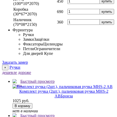
450
купить
(100*10*2070)
Коробка
690
купить
(30*67*2070)
Наличник
360
купить
(70*08*2150)
Фурнитура
Ручки
Замки
Защёлки
Фиксаторы
Цилиндры
Петли
Ограничители
Для дверей Купе
Заказать замер
Ручки
×
дешевле
дороже
Быстрый просмотр
Комплект ручка (2шт.), пальчиковая ручка MHS-2
AB
Бронза
1025 руб.
В корзину
нет в наличии
Быстрый просмотр