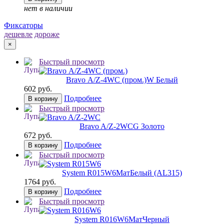
нет в наличии
Фиксаторы
дешевле
дороже
×
Быстрый просмотр
Bravo А/Z-4WC (пром.)
W Белый
602 руб.
Подробнее
В корзину
Быстрый просмотр
Bravo A/Z-2WC
G Золото
672 руб.
Подробнее
В корзину
Быстрый просмотр
System R015W6
МатБелый (AL315)
1764 руб.
Подробнее
В корзину
Быстрый просмотр
System R016W6
МатЧерный