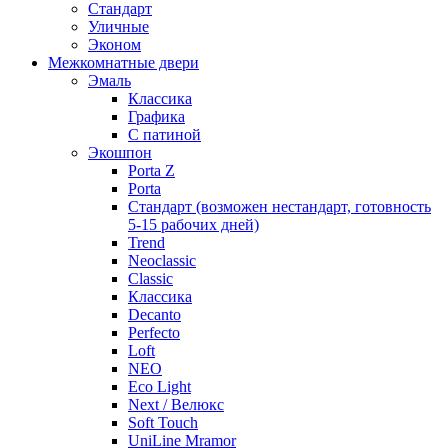
Стандарт
Уличные
Эконом
Межкомнатные двери
Эмаль
Классика
Графика
С патиной
Экошпон
Porta Z
Porta
Стандарт (возможен нестандарт, готовность
5-15 рабочих дней)
Trend
Neoclassic
Classic
Классика
Decanto
Perfecto
Loft
NEO
Eco Light
Next / Велюкс
Soft Touch
UniLine Mramor