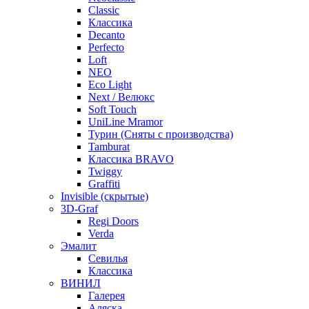
Classic
Классика
Decanto
Perfecto
Loft
NEO
Eco Light
Next / Велюкс
Soft Touch
UniLine Mramor
Турин (Сняты с производства)
Tamburat
Классика BRAVO
Twiggy
Graffiti
Invisible (скрытые)
3D-Graf
Regi Doors
Verda
Эмалит
Севилья
Классика
ВИНИЛ
Галерея
Аляска