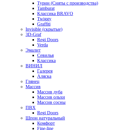
Турин (Сняты с производства)
Tamburat
Классика BRAVO
Twiggy
Graffiti
Invisible (скрытые)
3D-Graf
Regi Doors
Verda
Эмалит
Севилья
Классика
ВИНИЛ
Галерея
Аляска
Глянец
Массив
Массив дуба
Массив ольхи
Массив сосны
ПВХ
Regi Doors
Шпон натуральный
Комфорт
Fine-line