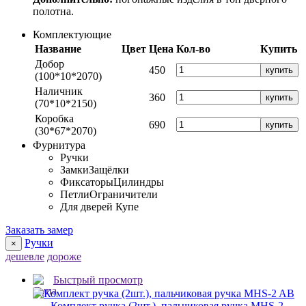
полотна.
Комплектующие
Название
Цвет
Цена
Кол-во
Купить
Добор
450
купить
(100*10*2070)
Наличник
360
купить
(70*10*2150)
Коробка
690
купить
(30*67*2070)
Фурнитура
Ручки
Замки
Защёлки
Фиксаторы
Цилиндры
Петли
Ограничители
Для дверей Купе
Заказать замер
Ручки
×
дешевле
дороже
Быстрый просмотр
Комплект ручка (2шт.), пальчиковая ручка MHS-2