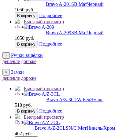
Bravo A-201
SB МатЧерный
1050 руб.
Подробнее
В корзину
Быстрый просмотр
Bravo A-209
SB МатЧерный
1050 руб.
Подробнее
В корзину
Ручки-защёлки
×
дешевле
дороже
Замки
×
дешевле
дороже
Быстрый просмотр
Bravo A/Z-3CL
W БелЭмаль
518 руб.
Подробнее
В корзину
Быстрый просмотр
Bravo A/Z-2CL
SN/C МатНикель/Хром
462 руб.