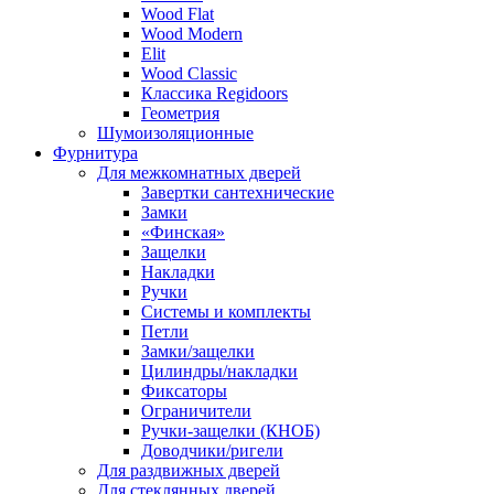
Wood Flat
Wood Modern
Elit
Wood Classic
Классика Regidoors
Геометрия
Шумоизоляционные
Фурнитура
Для межкомнатных дверей
Завертки сантехнические
Замки
«Финская»
Защелки
Накладки
Ручки
Системы и комплекты
Петли
Замки/защелки
Цилиндры/накладки
Фиксаторы
Ограничители
Ручки-защелки (КНОБ)
Доводчики/ригели
Для раздвижных дверей
Для стеклянных дверей