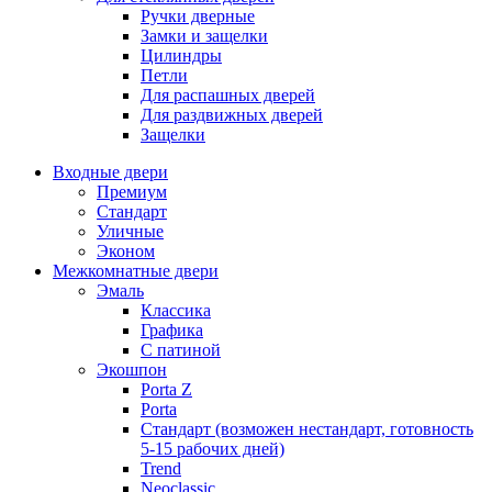
Ручки дверные
Замки и защелки
Цилиндры
Петли
Для распашных дверей
Для раздвижных дверей
Защелки
Входные двери
Премиум
Стандарт
Уличные
Эконом
Межкомнатные двери
Эмаль
Классика
Графика
С патиной
Экошпон
Porta Z
Porta
Стандарт (возможен нестандарт, готовность
5-15 рабочих дней)
Trend
Neoclassic