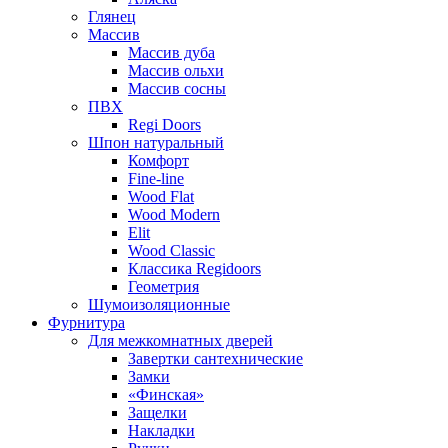
Глянец
Массив
Массив дуба
Массив ольхи
Массив сосны
ПВХ
Regi Doors
Шпон натуральный
Комфорт
Fine-line
Wood Flat
Wood Modern
Elit
Wood Classic
Классика Regidoors
Геометрия
Шумоизоляционные
Фурнитура
Для межкомнатных дверей
Завертки сантехнические
Замки
«Финская»
Защелки
Накладки