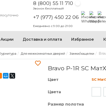
8 (800) 55 11 710
Звонок бесплатный!
Написать на
Написать
Напи
глосуточно
+7 (977) 450 22 06
Ежедневно с 9:00 до 21:00
×
Акции
Доставка и оплата
Избранное
К
Bra
Фурнитура
Для межкомнатных дверей
Замки/защелки
BRAVO P-1R SC МАТХРОМ
Bravo P-1R SC Мат
Цвет
SC Ма
Цвета
Размер полотна