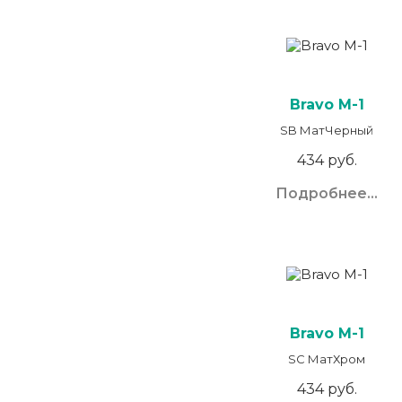
Bravo M-1
SB МатЧерный
434 руб.
Подробнее...
Bravo M-1
SC МатХром
434 руб.