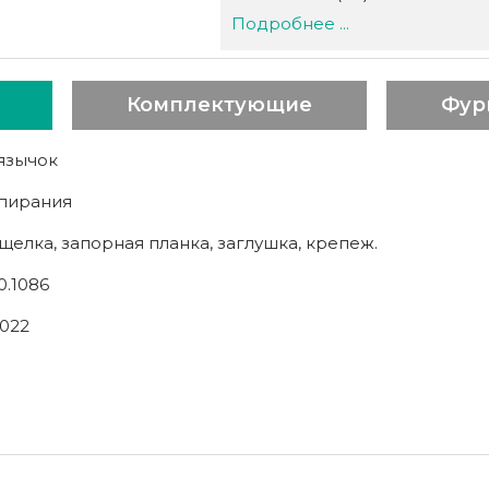
Подробнее ...
Комплектующие
Фур
язычок
апирания
щелка, запорная планка, заглушка, крепеж.
0.1086
022