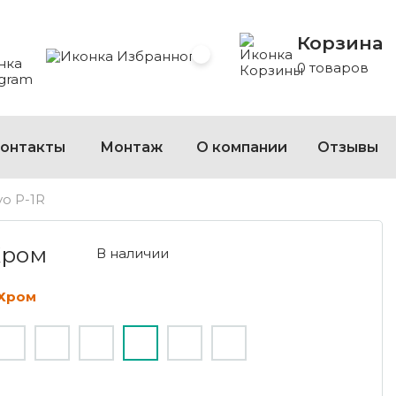
Корзина
 Whatsapp
 на Viber
сать на Telegram
Избранное
0 товаров
онтакты
Монтаж
О компании
Отзывы
vo P-1R
Хром
В наличии
тХром