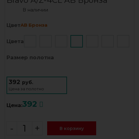
Bravo А/Z-4CL AB Бронза
В наличии
Цвет
AB Бронза
Цвета
Размер полотна
392
руб.
Цена за
полотно
392
Цена:
-
+
В корзину