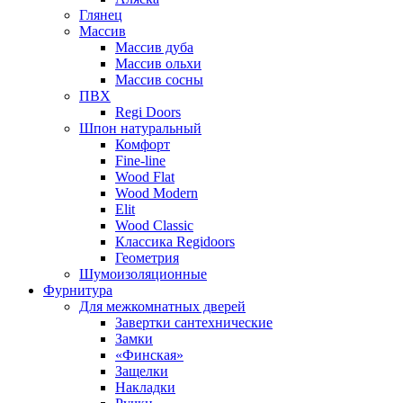
Глянец
Массив
Массив дуба
Массив ольхи
Массив сосны
ПВХ
Regi Doors
Шпон натуральный
Комфорт
Fine-line
Wood Flat
Wood Modern
Elit
Wood Classic
Классика Regidoors
Геометрия
Шумоизоляционные
Фурнитура
Для межкомнатных дверей
Завертки сантехнические
Замки
«Финская»
Защелки
Накладки