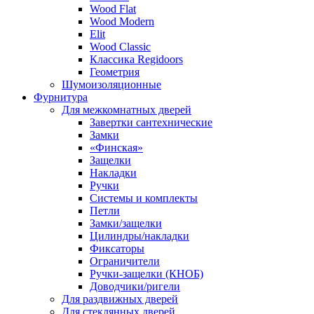
Wood Flat
Wood Modern
Elit
Wood Classic
Классика Regidoors
Геометрия
Шумоизоляционные
Фурнитура
Для межкомнатных дверей
Завертки сантехнические
Замки
«Финская»
Защелки
Накладки
Ручки
Системы и комплекты
Петли
Замки/защелки
Цилиндры/накладки
Фиксаторы
Ограничители
Ручки-защелки (КНОБ)
Доводчики/ригели
Для раздвижных дверей
Для стеклянных дверей