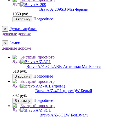
Bravo A-209
SB МатЧерный
1050 руб.
Подробнее
В корзину
Ручки-защёлки
×
дешевле
дороже
Замки
×
дешевле
дороже
Быстрый просмотр
Bravo A/Z-3CL
ABB Античная МатБронза
518 руб.
Подробнее
В корзину
Быстрый просмотр
Bravo А/Z-4CL (пром.)
W Белый
392 руб.
Подробнее
В корзину
Быстрый просмотр
Bravo A/Z-3CL
W БелЭмаль