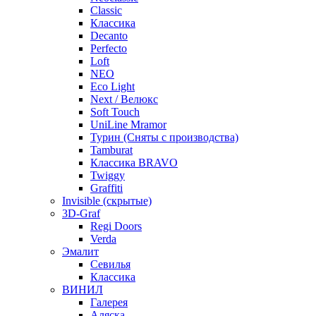
Classic
Классика
Decanto
Perfecto
Loft
NEO
Eco Light
Next / Велюкс
Soft Touch
UniLine Mramor
Турин (Сняты с производства)
Tamburat
Классика BRAVO
Twiggy
Graffiti
Invisible (скрытые)
3D-Graf
Regi Doors
Verda
Эмалит
Севилья
Классика
ВИНИЛ
Галерея
Аляска