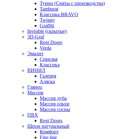
Турин (Сняты с производства)
Tamburat
Классика BRAVO
Twiggy
Graffiti
Invisible (скрытые)
3D-Graf
Regi Doors
Verda
Эмалит
Севилья
Классика
ВИНИЛ
Галерея
Аляска
Глянец
Массив
Массив дуба
Массив ольхи
Массив сосны
ПВХ
Regi Doors
Шпон натуральный
Комфорт
Fine-line