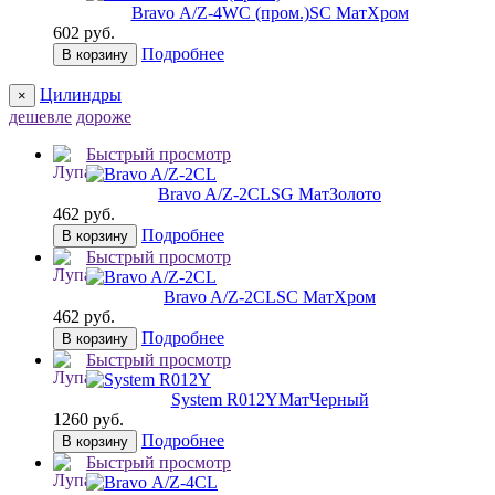
Bravo А/Z-4WC (пром.)
SC МатХром
602 руб.
Подробнее
В корзину
Цилиндры
×
дешевле
дороже
Быстрый просмотр
Bravo A/Z-2CL
SG МатЗолото
462 руб.
Подробнее
В корзину
Быстрый просмотр
Bravo A/Z-2CL
SC МатХром
462 руб.
Подробнее
В корзину
Быстрый просмотр
System R012Y
МатЧерный
1260 руб.
Подробнее
В корзину
Быстрый просмотр