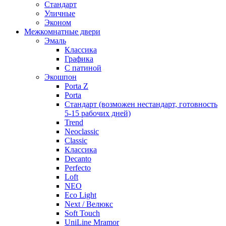
Стандарт
Уличные
Эконом
Межкомнатные двери
Эмаль
Классика
Графика
С патиной
Экошпон
Porta Z
Porta
Стандарт (возможен нестандарт, готовность
5-15 рабочих дней)
Trend
Neoclassic
Classic
Классика
Decanto
Perfecto
Loft
NEO
Eco Light
Next / Велюкс
Soft Touch
UniLine Mramor