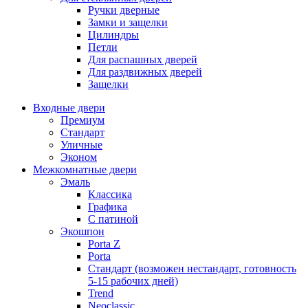
Ручки дверные
Замки и защелки
Цилиндры
Петли
Для распашных дверей
Для раздвижных дверей
Защелки
Входные двери
Премиум
Стандарт
Уличные
Эконом
Межкомнатные двери
Эмаль
Классика
Графика
С патиной
Экошпон
Porta Z
Porta
Стандарт (возможен нестандарт, готовность
5-15 рабочих дней)
Trend
Neoclassic