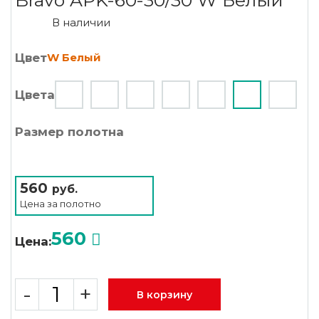
Bravo AРK-60-30/30 W Белый
В наличии
Цвет
W Белый
Цвета
Размер полотна
560
руб.
Цена за
полотно
560
Цена:
-
+
В корзину