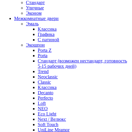
Стандарт
Уличные
Эконом
Межкомнатные двери
Эмаль
Классика
Графика
С патиной
Экошпон
Porta Z
Porta
Стандарт (возможен нестандарт, готовность
5-15 рабочих дней)
Trend
Neoclassic
Classic
Классика
Decanto
Perfecto
Loft
NEO
Eco Light
Next / Велюкс
Soft Touch
UniLine Mramor