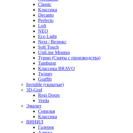
Classic
Классика
Decanto
Perfecto
Loft
NEO
Eco Light
Next / Велюкс
Soft Touch
UniLine Mramor
Турин (Сняты с производства)
Tamburat
Классика BRAVO
Twiggy
Graffiti
Invisible (скрытые)
3D-Graf
Regi Doors
Verda
Эмалит
Севилья
Классика
ВИНИЛ
Галерея
Аляска