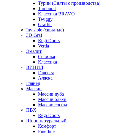
Турин (Сняты с производства)
Tamburat
Классика BRAVO
Twiggy
Graffiti
Invisible (скрытые)
3D-Graf
Regi Doors
Verda
Эмалит
Севилья
Классика
ВИНИЛ
Галерея
Аляска
Глянец
Массив
Массив дуба
Массив ольхи
Массив сосны
ПВХ
Regi Doors
Шпон натуральный
Комфорт
Fine-line