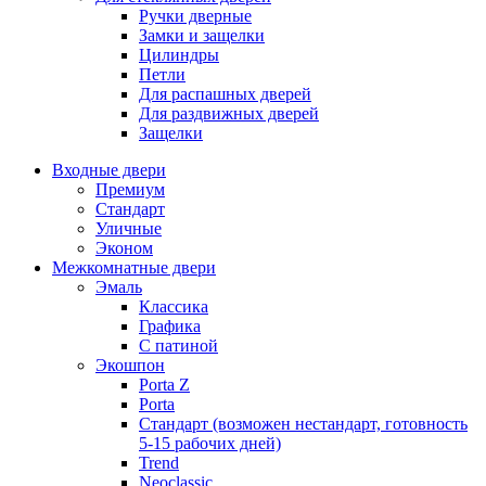
Ручки дверные
Замки и защелки
Цилиндры
Петли
Для распашных дверей
Для раздвижных дверей
Защелки
Входные двери
Премиум
Стандарт
Уличные
Эконом
Межкомнатные двери
Эмаль
Классика
Графика
С патиной
Экошпон
Porta Z
Porta
Стандарт (возможен нестандарт, готовность
5-15 рабочих дней)
Trend
Neoclassic