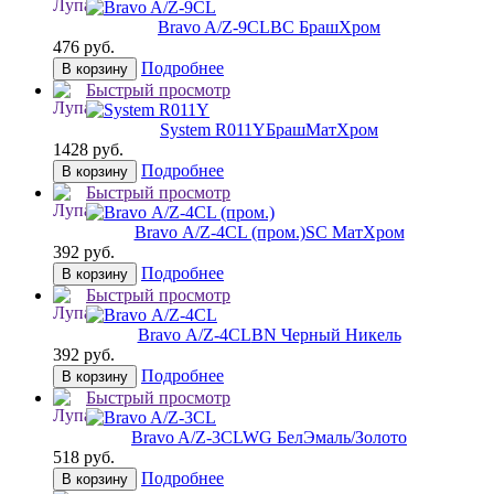
Bravo A/Z-9CL
BС БрашХром
476 руб.
Подробнее
В корзину
Быстрый просмотр
System R011Y
БрашМатХром
1428 руб.
Подробнее
В корзину
Быстрый просмотр
Bravo А/Z-4CL (пром.)
SC МатХром
392 руб.
Подробнее
В корзину
Быстрый просмотр
Bravo А/Z-4CL
BN Черный Никель
392 руб.
Подробнее
В корзину
Быстрый просмотр
Bravo A/Z-3CL
WG БелЭмаль/Золото
518 руб.
Подробнее
В корзину