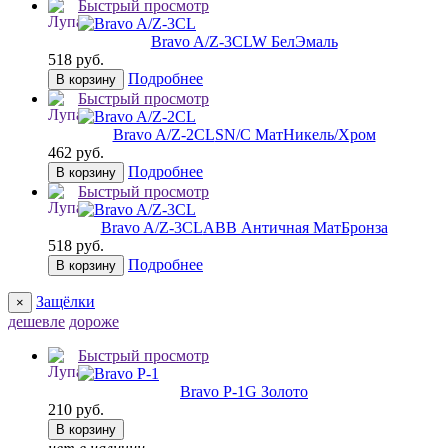
Быстрый просмотр
Bravo A/Z-3CL
W БелЭмаль
518 руб.
Подробнее
В корзину
Быстрый просмотр
Bravo A/Z-2CL
SN/C МатНикель/Хром
462 руб.
Подробнее
В корзину
Быстрый просмотр
Bravo A/Z-3CL
ABB Античная МатБронза
518 руб.
Подробнее
В корзину
Защёлки
×
дешевле
дороже
Быстрый просмотр
Bravo P-1
G Золото
210 руб.
В корзину