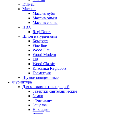
Глянец
Массив
Массив дуба
Массив ольхи
Массив сосны
ПВХ
Regi Doors
Шпон натуральный
Комфорт
Fine-line
Wood Flat
Wood Modern
Elit
Wood Classic
Классика Regidoors
Геометрия
Шумоизоляционные
Фурнитура
Для межкомнатных дверей
Завертки сантехнические
Замки
«Финская»
Защелки
Накладки