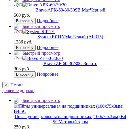
Bravo AРK-60-30/30
SB МатЧерный
560 руб.
Подробнее
В корзину
Быстрый просмотр
System R011Y
МатБелый (AL315)
1386 руб.
Подробнее
В корзину
Быстрый просмотр
Bravo ZF-60-30/30
G Золото
308 руб.
Подробнее
В корзину
Петли
×
дешевле
дороже
Быстрый просмотр
Петля универсальная на подшипниках (100х75х3мм) B4
SС
Матовый хром
250 руб.