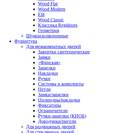
Wood Flat
Wood Modern
Elit
Wood Classic
Классика Regidoors
Геометрия
Шумоизоляционные
Фурнитура
Для межкомнатных дверей
Завертки сантехнические
Замки
«Финская»
Защелки
Накладки
Ручки
Системы и комплекты
Петли
Замки/защелки
Цилиндры/накладки
Фиксаторы
Ограничители
Ручки-защелки (КНОБ)
Доводчики/ригели
Для раздвижных дверей
Для стеклянных дверей