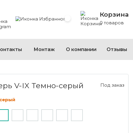
Корзина
 Whatsapp
 на Viber
сать на Telegram
Избранное
0 товаров
онтакты
Монтаж
О компании
Отзывы
-IX ТЕМНО-СЕРЫЙ
рь V-IX Темно-серый
Под заказ
-серый