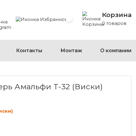
Корзина
 Whatsapp
 на Viber
сать на Telegram
Избранное
0 товаров
Контакты
Монтаж
О компании
МАЛЬФИ Т-32 (ВИСКИ)
рь Амальфи Т-32 (Виски)
иски)