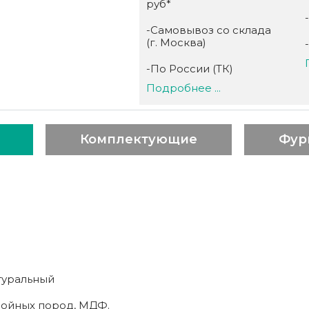
руб*
-Самовывоз со склада
(г. Москва)
-По России (ТК)
Подробнее ...
Комплектующие
Фур
туральный
войных пород, МДФ.