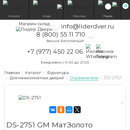
0
Избранн
Каталог
Инфо
Монтаж
Поиск
Магазин-склад
info@liderdver.ru
8 (800) 55 11 710
Звонок бесплатный!
Написать на What
Написать на T
+7 (977) 450 22 06
Ежедневно с 9:00 до 21:00
Главная
Каталог
Фурнитура
DS-2751
Для межкомнатных дверей
Ограничители
DS-2751 GM МатЗолото