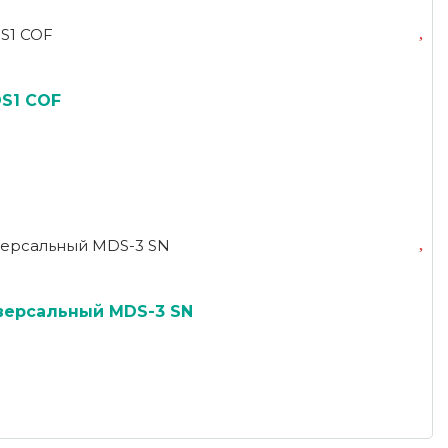
S1 COF
версальный MDS-3 SN