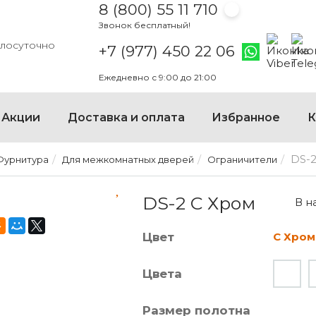
8 (800) 55 11 710
Звонок бесплатный!
Написать
Напи
глосуточно
Написать на
+7 (977) 450 22 06
Ежедневно с 9:00 до 21:00
×
Акции
Доставка и оплата
Избранное
К
DS-
Фурнитура
Для межкомнатных дверей
Ограничители
DS-2 C ХРОМ
DS-2 C Хром
В н
Цвет
C Хром
Цвета
Размер полотна