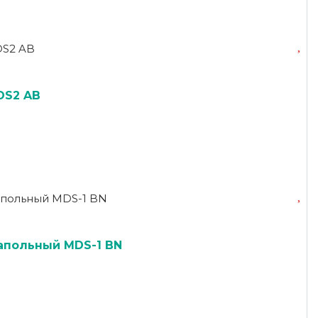
DS2 AB
апольный MDS-1 BN