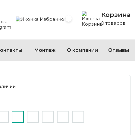
Корзина
 на Viber
сать на Telegram
Избранное
 Whatsapp
0 товаров
онтакты
Монтаж
О компании
Отзывы
2
аличии