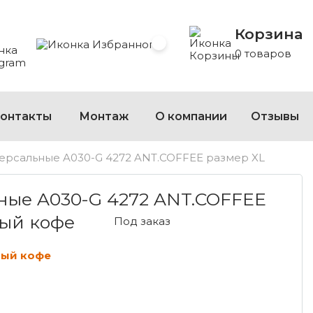
Корзина
 Whatsapp
 на Viber
сать на Telegram
Избранное
0 товаров
онтакты
Монтаж
О компании
Отзывы
ерсальные A030-G 4272 ANT.COFFEE размер XL
030-G 4272 ANT.COFFEE РАЗМЕР XL АНТИЧНЫ
ные A030-G 4272 ANT.COFFEE
ый кофе
Под заказ
ный кофе