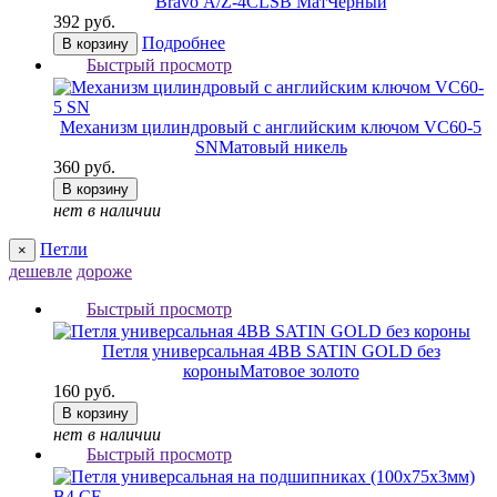
Bravo А/Z-4CL
SB МатЧерный
392 руб.
Подробнее
В корзину
Быстрый просмотр
Механизм цилиндровый с английским ключом VC60-5
SN
Матовый никель
360 руб.
В корзину
нет в наличии
Петли
×
дешевле
дороже
Быстрый просмотр
Петля универсальная 4BB SATIN GOLD без
короны
Матовое золото
160 руб.
В корзину
нет в наличии
Быстрый просмотр