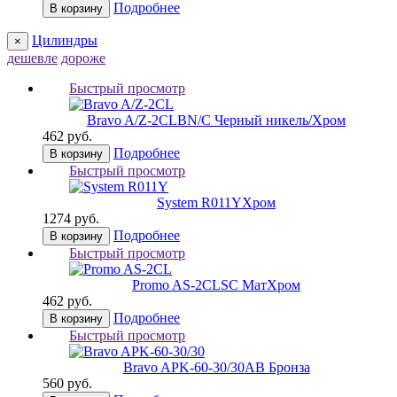
Подробнее
В корзину
Цилиндры
×
дешевле
дороже
Быстрый просмотр
Bravo A/Z-2CL
BN/C Черный никель/Хром
462 руб.
Подробнее
В корзину
Быстрый просмотр
System R011Y
Хром
1274 руб.
Подробнее
В корзину
Быстрый просмотр
Promo AS-2CL
SC МатХром
462 руб.
Подробнее
В корзину
Быстрый просмотр
Bravo AРK-60-30/30
AB Бронза
560 руб.