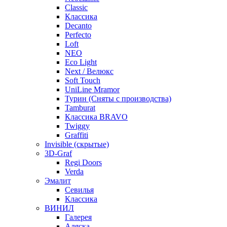
Classic
Классика
Decanto
Perfecto
Loft
NEO
Eco Light
Next / Велюкс
Soft Touch
UniLine Mramor
Турин (Сняты с производства)
Tamburat
Классика BRAVO
Twiggy
Graffiti
Invisible (скрытые)
3D-Graf
Regi Doors
Verda
Эмалит
Севилья
Классика
ВИНИЛ
Галерея
Аляска