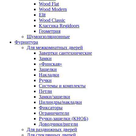
Wood Flat
Wood Modern
Elit
Wood Classic
Классика Regidoors
Геометрия
Шумоизоляционные
Фурнитура
Для межкомнатных дверей
Завертки сантехнические
Замки
«Финская»
Защелки
Накладки
Ручки
Системы и комплекты
Петли
Замки/защелки
Цилиндры/накладки
Фиксаторы
Ограничители
Ручки-защелки (КНОБ)
Доводчики/ригели
Для раздвижных дверей
Для стеклянных дверей