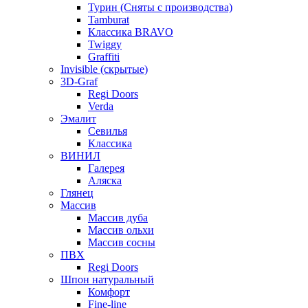
Турин (Сняты с производства)
Tamburat
Классика BRAVO
Twiggy
Graffiti
Invisible (скрытые)
3D-Graf
Regi Doors
Verda
Эмалит
Севилья
Классика
ВИНИЛ
Галерея
Аляска
Глянец
Массив
Массив дуба
Массив ольхи
Массив сосны
ПВХ
Regi Doors
Шпон натуральный
Комфорт
Fine-line