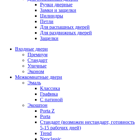
Ручки дверные
Замки и защелки
Цилиндры
Петли
Для распашных дверей
Для раздвижных дверей
Защелки
Входные двери
Премиум
Стандарт
Уличные
Эконом
Межкомнатные двери
Эмаль
Классика
Графика
С патиной
Экошпон
Porta Z
Porta
Стандарт (возможен нестандарт, готовность
5-15 рабочих дней)
Trend
Neoclassic