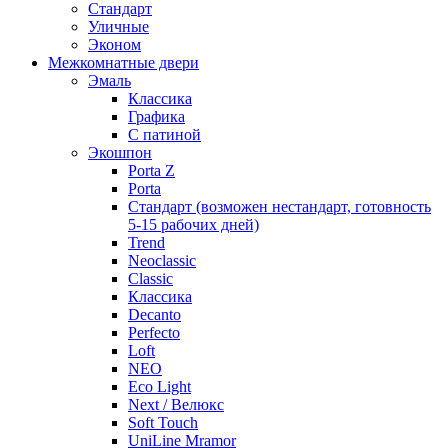
Стандарт
Уличные
Эконом
Межкомнатные двери
Эмаль
Классика
Графика
С патиной
Экошпон
Porta Z
Porta
Стандарт (возможен нестандарт, готовность
5-15 рабочих дней)
Trend
Neoclassic
Classic
Классика
Decanto
Perfecto
Loft
NEO
Eco Light
Next / Велюкс
Soft Touch
UniLine Mramor