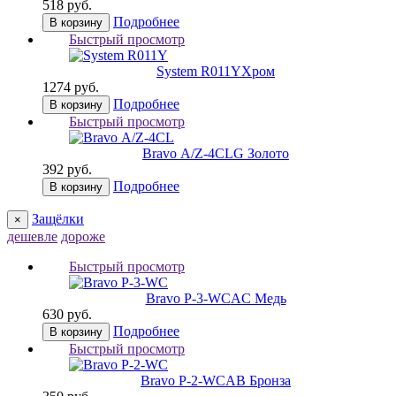
518 руб.
Подробнее
В корзину
Быстрый просмотр
System R011Y
Хром
1274 руб.
Подробнее
В корзину
Быстрый просмотр
Bravo А/Z-4CL
G Золото
392 руб.
Подробнее
В корзину
Защёлки
×
дешевле
дороже
Быстрый просмотр
Bravo P-3-WC
AC Медь
630 руб.
Подробнее
В корзину
Быстрый просмотр
Bravo P-2-WC
AB Бронза