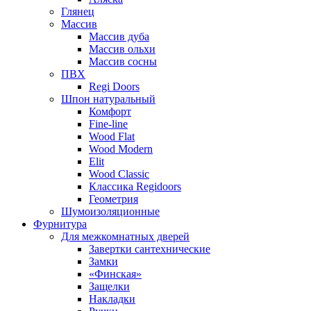
Глянец
Массив
Массив дуба
Массив ольхи
Массив сосны
ПВХ
Regi Doors
Шпон натуральный
Комфорт
Fine-line
Wood Flat
Wood Modern
Elit
Wood Classic
Классика Regidoors
Геометрия
Шумоизоляционные
Фурнитура
Для межкомнатных дверей
Завертки сантехнические
Замки
«Финская»
Защелки
Накладки