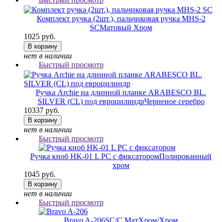
Комплект ручка (2шт.), пальчиковая ручка MHS-2
SC
Матовый Хром
1025 руб.
В корзину
нет в наличии
Быстрый просмотр
Ручка Archie на длинной планке ARABESCO BL.
SILVER (CL) под евроцилиндр
Черненое серебро
10337 руб.
В корзину
нет в наличии
Быстрый просмотр
Ручка кноб HK-01 L PC с фиксатором
Полированный
хром
1045 руб.
В корзину
нет в наличии
Быстрый просмотр
Bravo A-206
SC/C МатХром/Хром