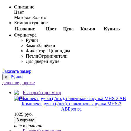
Описание
Цвет
Матовое Золото
Комплектующие
Название
Цвет
Цена
Кол-во
Купить
Фурнитура
Ручки
Замки
Защёлки
Фиксаторы
Цилиндры
Петли
Ограничители
Для дверей Купе
Заказать замер
Ручки
×
дешевле
дороже
Быстрый просмотр
Комплект ручка (2шт.), пальчиковая ручка MHS-2
AB
Бронза
1025 руб.
В корзину
нет в наличии
Быстрый просмотр