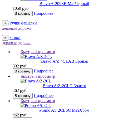
Bravo A-209
SB МатЧерный
1050 руб.
Подробнее
В корзину
Ручки-защёлки
×
дешевле
дороже
Замки
×
дешевле
дороже
Быстрый просмотр
Bravo А/Z-4CL
AB Бронза
392 руб.
Подробнее
В корзину
Быстрый просмотр
Bravo A/Z-2CL
G Золото
462 руб.
Подробнее
В корзину
Быстрый просмотр
Promo AS-2CL
SC МатХром
462 руб.