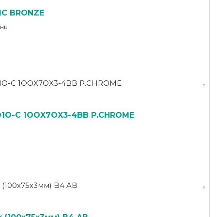
IC BRONZE
оны
O1O-C 1OOX7OX3-4BB P.CHROME