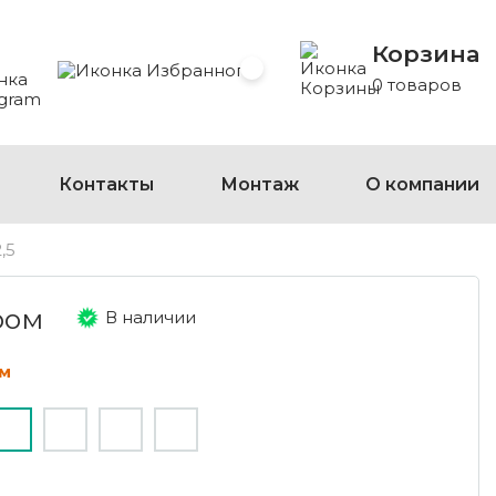
Корзина
 Whatsapp
 на Viber
сать на Telegram
Избранное
0 товаров
Контакты
Монтаж
О компании
,5
ром
В наличии
м