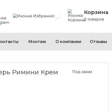
Корзина
 Whatsapp
 на Viber
сать на Telegram
Избранное
0 товаров
онтакты
Монтаж
О компании
Отзывы
РИМИНИ КРЕМ
ерь Римини Крем
Под заказ