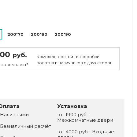
200*70
200*80
200*90
200
руб.
Комплект состоит из коробки,
полотна и наличников с двух сторон
 за
комплект*
Оплата
Установка
-Наличными
-от 1900 руб -
Межкомнатные двери
-Безналичный расчёт
-от 4000 руб - Входные