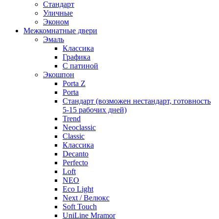
Стандарт
Уличные
Эконом
Межкомнатные двери
Эмаль
Классика
Графика
С патиной
Экошпон
Porta Z
Porta
Стандарт (возможен нестандарт, готовность
5-15 рабочих дней)
Trend
Neoclassic
Classic
Классика
Decanto
Perfecto
Loft
NEO
Eco Light
Next / Велюкс
Soft Touch
UniLine Mramor