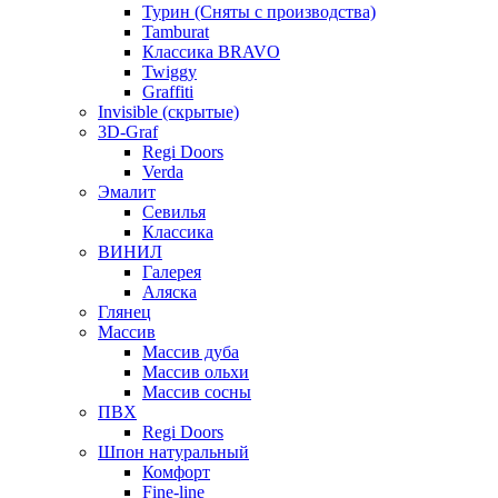
Турин (Сняты с производства)
Tamburat
Классика BRAVO
Twiggy
Graffiti
Invisible (скрытые)
3D-Graf
Regi Doors
Verda
Эмалит
Севилья
Классика
ВИНИЛ
Галерея
Аляска
Глянец
Массив
Массив дуба
Массив ольхи
Массив сосны
ПВХ
Regi Doors
Шпон натуральный
Комфорт
Fine-line