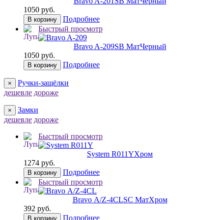
Bravo A-201
SB МатЧерный
1050 руб.
Подробнее
В корзину
Быстрый просмотр
Bravo A-209
SB МатЧерный
1050 руб.
Подробнее
В корзину
Ручки-защёлки
×
дешевле
дороже
Замки
×
дешевле
дороже
Быстрый просмотр
System R011Y
Хром
1274 руб.
Подробнее
В корзину
Быстрый просмотр
Bravo А/Z-4CL
SC МатХром
392 руб.
Подробнее
В корзину