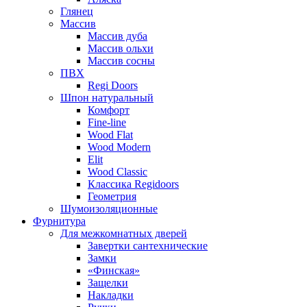
Глянец
Массив
Массив дуба
Массив ольхи
Массив сосны
ПВХ
Regi Doors
Шпон натуральный
Комфорт
Fine-line
Wood Flat
Wood Modern
Elit
Wood Classic
Классика Regidoors
Геометрия
Шумоизоляционные
Фурнитура
Для межкомнатных дверей
Завертки сантехнические
Замки
«Финская»
Защелки
Накладки