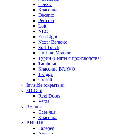
Classic
Классика
Decanto
Perfecto
Loft
NEO
Eco Light
Next / Велюкс
Soft Touch
UniLine Mramor
Турин (Сняты с производства)
Tamburat
Классика BRAVO
Twiggy
Graffiti
Invisible (скрытые)
3D-Graf
Regi Doors
Verda
Эмалит
Севилья
Классика
ВИНИЛ
Галерея
Аляска