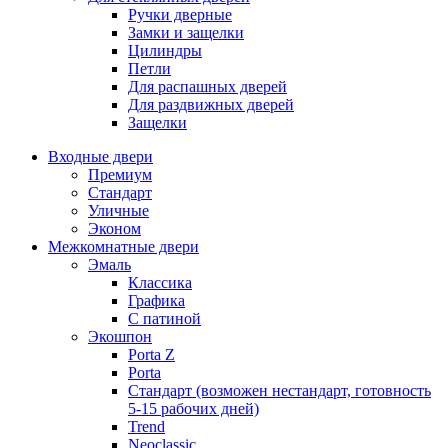
Ручки дверные
Замки и защелки
Цилиндры
Петли
Для распашных дверей
Для раздвижных дверей
Защелки
Входные двери
Премиум
Стандарт
Уличные
Эконом
Межкомнатные двери
Эмаль
Классика
Графика
С патиной
Экошпон
Porta Z
Porta
Стандарт (возможен нестандарт, готовность
5-15 рабочих дней)
Trend
Neoclassic