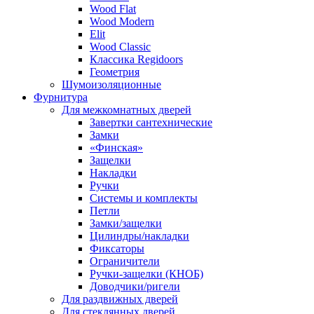
Wood Flat
Wood Modern
Elit
Wood Classic
Классика Regidoors
Геометрия
Шумоизоляционные
Фурнитура
Для межкомнатных дверей
Завертки сантехнические
Замки
«Финская»
Защелки
Накладки
Ручки
Системы и комплекты
Петли
Замки/защелки
Цилиндры/накладки
Фиксаторы
Ограничители
Ручки-защелки (КНОБ)
Доводчики/ригели
Для раздвижных дверей
Для стеклянных дверей