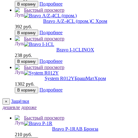
Подробнее
В корзину
Быстрый просмотр
Bravo А/Z-4CL (пром.)
C Хром
392 руб.
Подробнее
В корзину
Быстрый просмотр
Bravo I-1CL
INOX
238 руб.
Подробнее
В корзину
Быстрый просмотр
System R012Y
БрашМатХром
1302 руб.
Подробнее
В корзину
Защёлки
×
дешевле
дороже
Быстрый просмотр
Bravo P-1R
AB Бронза
210 руб.