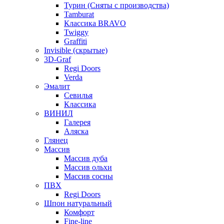
Турин (Сняты с производства)
Tamburat
Классика BRAVO
Twiggy
Graffiti
Invisible (скрытые)
3D-Graf
Regi Doors
Verda
Эмалит
Севилья
Классика
ВИНИЛ
Галерея
Аляска
Глянец
Массив
Массив дуба
Массив ольхи
Массив сосны
ПВХ
Regi Doors
Шпон натуральный
Комфорт
Fine-line