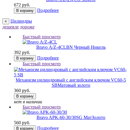
672 руб.
Подробнее
В корзину
Цилиндры
×
дешевле
дороже
Быстрый просмотр
Bravo А/Z-4CL
BN Черный Никель
392 руб.
Подробнее
В корзину
Быстрый просмотр
Механизм цилиндровый с английским ключом VC60-5
SB
Матовый золото
360 руб.
В корзину
нет в наличии
Быстрый просмотр
Bravo AРK-60-30/30
SG МатЗолото
560 руб.
Подробнее
В корзину