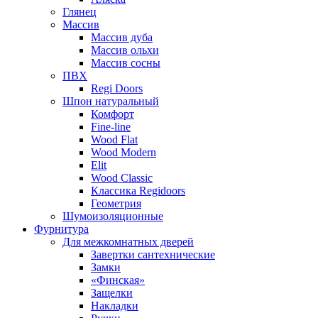
Глянец
Массив
Массив дуба
Массив ольхи
Массив сосны
ПВХ
Regi Doors
Шпон натуральный
Комфорт
Fine-line
Wood Flat
Wood Modern
Elit
Wood Classic
Классика Regidoors
Геометрия
Шумоизоляционные
Фурнитура
Для межкомнатных дверей
Завертки сантехнические
Замки
«Финская»
Защелки
Накладки