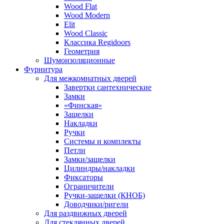
Wood Flat
Wood Modern
Elit
Wood Classic
Классика Regidoors
Геометрия
Шумоизоляционные
Фурнитура
Для межкомнатных дверей
Завертки сантехнические
Замки
«Финская»
Защелки
Накладки
Ручки
Системы и комплекты
Петли
Замки/защелки
Цилиндры/накладки
Фиксаторы
Ограничители
Ручки-защелки (КНОБ)
Доводчики/ригели
Для раздвижных дверей
Для стеклянных дверей