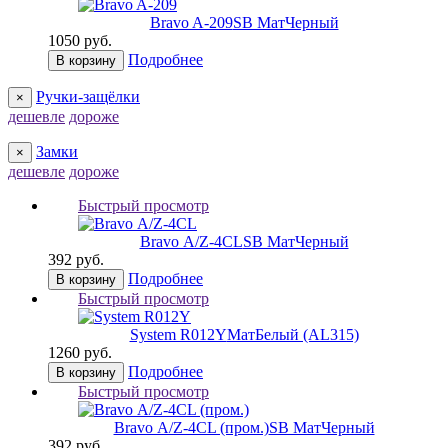
Bravo A-209
SB МатЧерный
1050 руб.
Подробнее
В корзину
Ручки-защёлки
×
дешевле
дороже
Замки
×
дешевле
дороже
Быстрый просмотр
Bravo А/Z-4CL
SB МатЧерный
392 руб.
Подробнее
В корзину
Быстрый просмотр
System R012Y
МатБелый (AL315)
1260 руб.
Подробнее
В корзину
Быстрый просмотр
Bravo А/Z-4CL (пром.)
SB МатЧерный
392 руб.