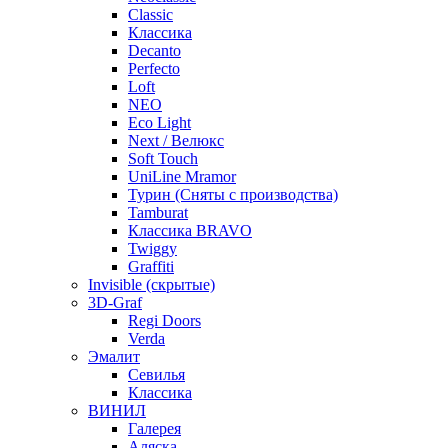
Classic
Классика
Decanto
Perfecto
Loft
NEO
Eco Light
Next / Велюкс
Soft Touch
UniLine Mramor
Турин (Сняты с производства)
Tamburat
Классика BRAVO
Twiggy
Graffiti
Invisible (скрытые)
3D-Graf
Regi Doors
Verda
Эмалит
Севилья
Классика
ВИНИЛ
Галерея
Аляска