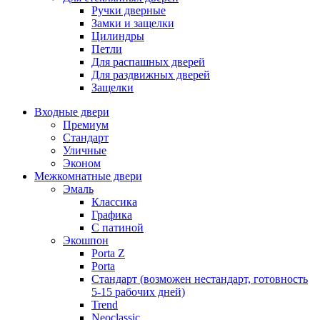
Ручки дверные
Замки и защелки
Цилиндры
Петли
Для распашных дверей
Для раздвижных дверей
Защелки
Входные двери
Премиум
Стандарт
Уличные
Эконом
Межкомнатные двери
Эмаль
Классика
Графика
С патиной
Экошпон
Porta Z
Porta
Стандарт (возможен нестандарт, готовность
5-15 рабочих дней)
Trend
Neoclassic