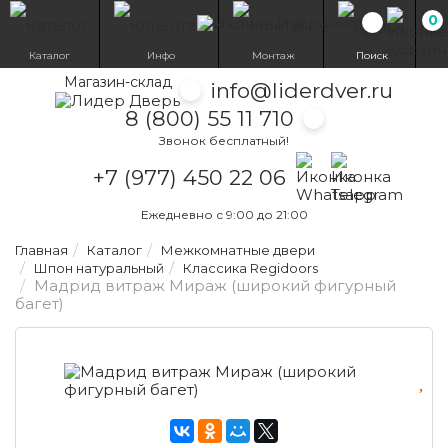
0
Избранн
Каталог
Инфо
Монтаж
Поиск
Магазин-склад
info@liderdver.ru
8 (800) 55 11 710
Звонок бесплатный!
Написать на What
Написать на T
+7 (977) 450 22 06
Ежедневно с 9:00 до 21:00
Главная
Каталог
Межкомнатные двери
Шпон натуральный
Классика Regidoors
Мадрид витраж Мираж (широкий фигурный
багет)