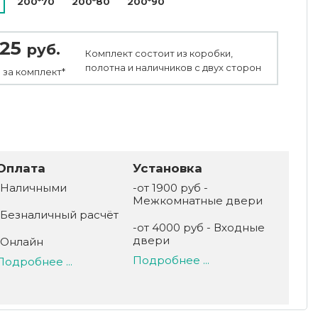
200*70
200*80
200*90
725
руб.
Комплект состоит из коробки,
полотна и наличников с двух сторон
 за
комплект*
Оплата
Установка
-Наличными
-от 1900 руб -
Межкомнатные двери
-Безналичный расчёт
-от 4000 руб - Входные
двери
-Онлайн
Подробнее ...
Подробнее ...