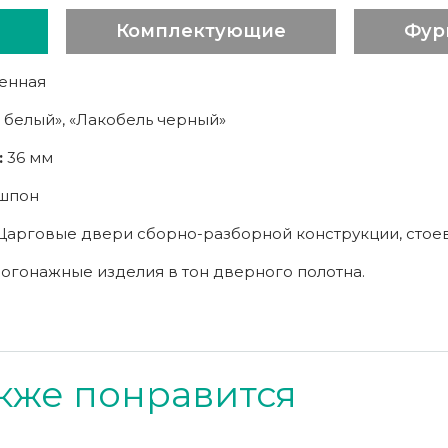
Комплектующие
Фур
енная
 белый», «Лакобель черный»
:
36 мм
шпон
Царговые двери сборно-разборной конструкции, стое
огонажные изделия в тон дверного полотна.
кже понравится