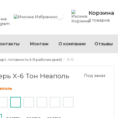
Корзина
 Whatsapp
 на Viber
сать на Telegram
Избранное
0 товаров
онтакты
Монтаж
О компании
Отзывы
X-6
рт, готовность 5-15 рабочих дней)
-6 ТОН НЕАПОЛЬ
рь X-6 Тон Неаполь
Под заказ
аполь