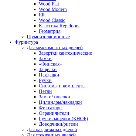
Wood Flat
Wood Modern
Elit
Wood Classic
Классика Regidoors
Геометрия
Шумоизоляционные
Фурнитура
Для межкомнатных дверей
Завертки сантехнические
Замки
«Финская»
Защелки
Накладки
Ручки
Системы и комплекты
Петли
Замки/защелки
Цилиндры/накладки
Фиксаторы
Ограничители
Ручки-защелки (КНОБ)
Доводчики/ригели
Для раздвижных дверей
Для стеклянных дверей