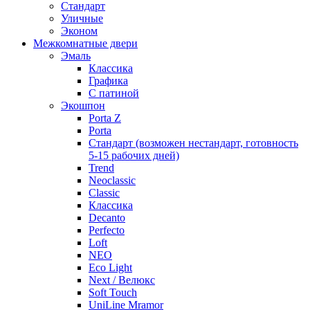
Стандарт
Уличные
Эконом
Межкомнатные двери
Эмаль
Классика
Графика
С патиной
Экошпон
Porta Z
Porta
Стандарт (возможен нестандарт, готовность
5-15 рабочих дней)
Trend
Neoclassic
Classic
Классика
Decanto
Perfecto
Loft
NEO
Eco Light
Next / Велюкс
Soft Touch
UniLine Mramor