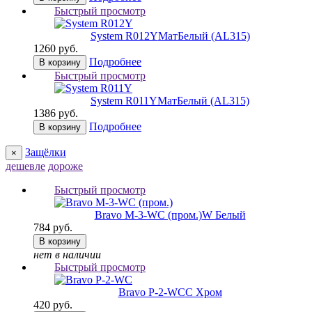
Быстрый просмотр
System R012Y
МатБелый (AL315)
1260 руб.
Подробнее
В корзину
Быстрый просмотр
System R011Y
МатБелый (AL315)
1386 руб.
Подробнее
В корзину
Защёлки
×
дешевле
дороже
Быстрый просмотр
Bravo M-3-WC (пром.)
W Белый
784 руб.
В корзину
нет в наличии
Быстрый просмотр
Bravo P-2-WC
C Хром
420 руб.