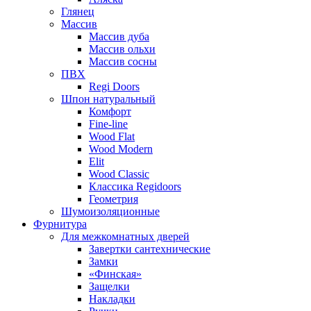
Глянец
Массив
Массив дуба
Массив ольхи
Массив сосны
ПВХ
Regi Doors
Шпон натуральный
Комфорт
Fine-line
Wood Flat
Wood Modern
Elit
Wood Classic
Классика Regidoors
Геометрия
Шумоизоляционные
Фурнитура
Для межкомнатных дверей
Завертки сантехнические
Замки
«Финская»
Защелки
Накладки