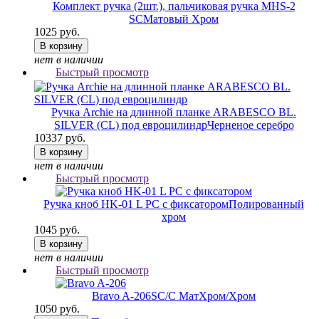
Комплект ручка (2шт.), пальчиковая ручка MHS-2
SC
Матовый Хром
1025 руб.
В корзину
нет в наличии
Быстрый просмотр
Ручка Archie на длинной планке ARABESCO BL.
SILVER (CL) под евроцилиндр
Черненое серебро
10337 руб.
В корзину
нет в наличии
Быстрый просмотр
Ручка кноб HK-01 L PC с фиксатором
Полированный
хром
1045 руб.
В корзину
нет в наличии
Быстрый просмотр
Bravo A-206
SC/C МатХром/Хром
1050 руб.