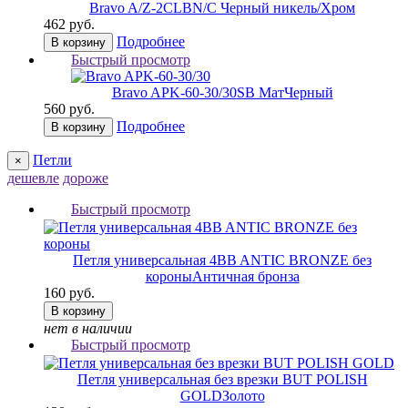
Bravo A/Z-2CL
BN/C Черный никель/Хром
462 руб.
Подробнее
В корзину
Быстрый просмотр
Bravo AРK-60-30/30
SB МатЧерный
560 руб.
Подробнее
В корзину
Петли
×
дешевле
дороже
Быстрый просмотр
Петля универсальная 4BB ANTIC BRONZE без
короны
Античная бронза
160 руб.
В корзину
нет в наличии
Быстрый просмотр
Петля универсальная без врезки BUT POLISH
GOLD
Золото