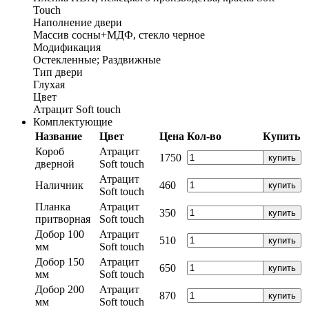
Touch
Наполнение двери
Массив сосны+МДФ, стекло черное
Модификация
Остекленные; Раздвижные
Тип двери
Глухая
Цвет
Атрацит Soft touch
Комплектующие
Название
Цвет
Цена
Кол-во
Купить
Короб
Атрацит
1750
купить
дверной
Soft touch
Атрацит
Наличник
460
купить
Soft touch
Планка
Атрацит
350
купить
притворная
Soft touch
Добор 100
Атрацит
510
купить
мм
Soft touch
Добор 150
Атрацит
650
купить
мм
Soft touch
Добор 200
Атрацит
870
купить
мм
Soft touch