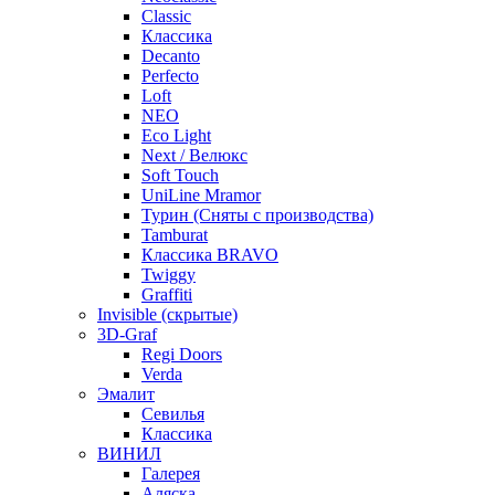
Classic
Классика
Decanto
Perfecto
Loft
NEO
Eco Light
Next / Велюкс
Soft Touch
UniLine Mramor
Турин (Сняты с производства)
Tamburat
Классика BRAVO
Twiggy
Graffiti
Invisible (скрытые)
3D-Graf
Regi Doors
Verda
Эмалит
Севилья
Классика
ВИНИЛ
Галерея
Аляска