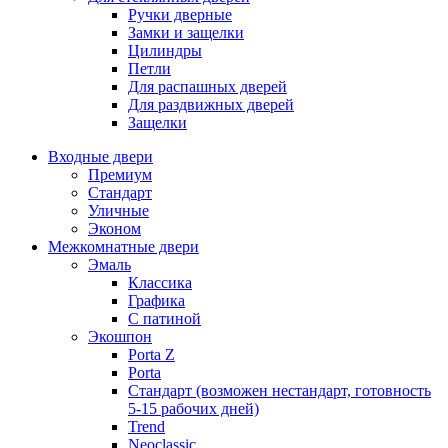
Ручки дверные
Замки и защелки
Цилиндры
Петли
Для распашных дверей
Для раздвижных дверей
Защелки
Входные двери
Премиум
Стандарт
Уличные
Эконом
Межкомнатные двери
Эмаль
Классика
Графика
С патиной
Экошпон
Porta Z
Porta
Стандарт (возможен нестандарт, готовность
5-15 рабочих дней)
Trend
Neoclassic