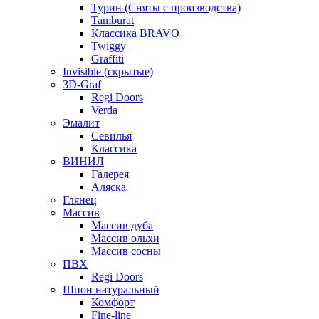
Турин (Сняты с производства)
Tamburat
Классика BRAVO
Twiggy
Graffiti
Invisible (скрытые)
3D-Graf
Regi Doors
Verda
Эмалит
Севилья
Классика
ВИНИЛ
Галерея
Аляска
Глянец
Массив
Массив дуба
Массив ольхи
Массив сосны
ПВХ
Regi Doors
Шпон натуральный
Комфорт
Fine-line