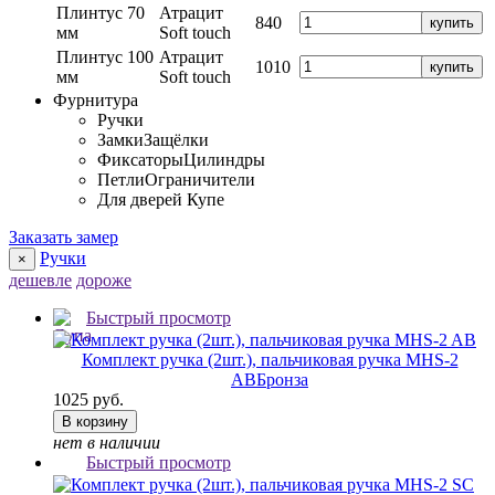
Плинтус 70
Атрацит
840
купить
мм
Soft touch
Плинтус 100
Атрацит
1010
купить
мм
Soft touch
Фурнитура
Ручки
Замки
Защёлки
Фиксаторы
Цилиндры
Петли
Ограничители
Для дверей Купе
Заказать замер
Ручки
×
дешевле
дороже
Быстрый просмотр
Комплект ручка (2шт.), пальчиковая ручка MHS-2
AB
Бронза
1025 руб.
В корзину
нет в наличии
Быстрый просмотр