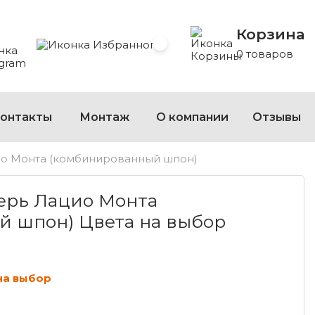
Корзина
 Whatsapp
 на Viber
сать на Telegram
Избранное
0 товаров
онтакты
Монтаж
О компании
Отзывы
о Монта (комбинированный шпон)
ЛАЦИО МОНТА (КОМБИНИРОВАННЫЙ ШПОН) Ц
ерь Лацио Монта
 шпон) Цвета на выбор
на выбор