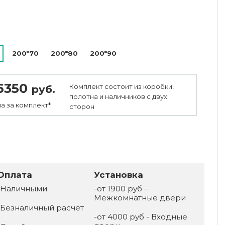
200*70
200*80
200*90
6350
Комплект состоит из коробки,
руб.
полотна и наличников с двух
а за
комплект*
сторон
Оплата
Установка
-Наличными
-от 1900 руб -
Межкомнатные двери
-Безналичный расчёт
-от 4000 руб - Входные