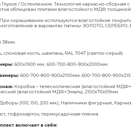
:
Глухое / Остекленное. Технология каркасно-сборная
отна облицован плитами влагостойкого МДФ толщиной 
 При окрашивании используются влагостойкие покрыти
 изготовление в вариантах патины: ЗОЛОТО, СЕРЕБР
:
38мм.
, слоновая кость, шампань, RAL 7047 (светло-серый).
меры:
600х1900 мм.; 600-700-800-900х2000мм.
азмеры:
600-700-800-900х2100мм; 600-700-800-900х21
онаж:
Коробка – телескопическая (влагостойкий МДФ+Э
ческий (влагостойкий МДФ+Эмаль), 2150х70х09мм.
Доборы (100, 150, 200 мм.), Наличники фигурные, Карни
ст, гофрокартон, термоусадочная пленка
лект включает в себя: