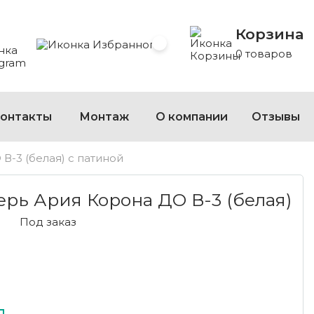
Корзина
 Whatsapp
 на Viber
сать на Telegram
Избранное
0 товаров
онтакты
Монтаж
О компании
Отзывы
В-3 (белая) с патиной
ИЯ КОРОНА ДО В-3 (БЕЛАЯ) С ПАТИНОЙ БЕЛ
рь Ария Корона ДО В-3 (белая)
Под заказ