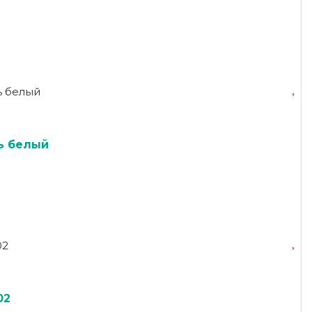
ь белый
02