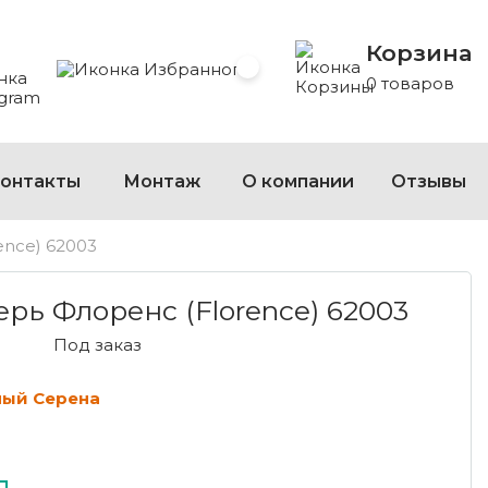
Корзина
 Whatsapp
 на Viber
сать на Telegram
Избранное
0 товаров
онтакты
Монтаж
О компании
Отзывы
ence) 62003
ЛОРЕНС (FLORENCE) 62003 КАМЕННЫЙ СЕРЕН
ь Флоренс (Florence) 62003
Под заказ
ный Серена