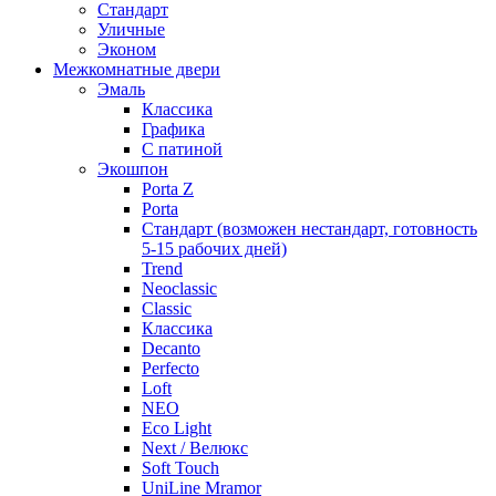
Стандарт
Уличные
Эконом
Межкомнатные двери
Эмаль
Классика
Графика
С патиной
Экошпон
Porta Z
Porta
Стандарт (возможен нестандарт, готовность
5-15 рабочих дней)
Trend
Neoclassic
Classic
Классика
Decanto
Perfecto
Loft
NEO
Eco Light
Next / Велюкс
Soft Touch
UniLine Mramor