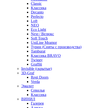
Classic
Классика
Decanto
Perfecto
Loft
NEO
Eco Light
Next / Велюкс
Soft Touch
UniLine Mramor
Турин (Сняты с производства)
Tamburat
Классика BRAVO
Twiggy
Graffiti
Invisible (скрытые)
3D-Graf
Regi Doors
Verda
Эмалит
Севилья
Классика
ВИНИЛ
Галерея
Аляска