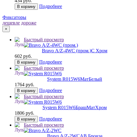
434 руб.
Подробнее
В корзину
Фиксаторы
дешевле
дороже
×
Быстрый просмотр
Bravo А/Z-4WC (пром.)
C Хром
602 руб.
Подробнее
В корзину
Быстрый просмотр
System R015W6
МатБелый
1764 руб.
Подробнее
В корзину
Быстрый просмотр
System R015W6
БрашМатХром
1806 руб.
Подробнее
В корзину
Быстрый просмотр
Bravo A/Z-2WC
AB Бронза