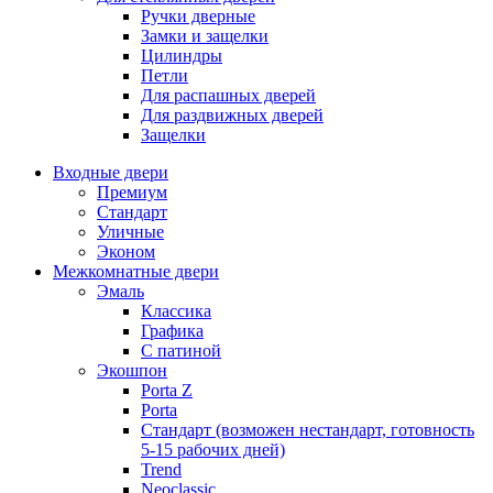
Ручки дверные
Замки и защелки
Цилиндры
Петли
Для распашных дверей
Для раздвижных дверей
Защелки
Входные двери
Премиум
Стандарт
Уличные
Эконом
Межкомнатные двери
Эмаль
Классика
Графика
С патиной
Экошпон
Porta Z
Porta
Стандарт (возможен нестандарт, готовность
5-15 рабочих дней)
Trend
Neoclassic