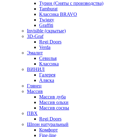
Турин (Сняты с производства)
Tamburat
Классика BRAVO
Twiggy
Graffiti
Invisible (скрытые)
3D-Graf
Regi Doors
Verda
Эмалит
Севилья
Классика
ВИНИЛ
Галерея
Аляска
Глянец
Массив
Массив дуба
Массив ольхи
Массив сосны
ПВХ
Regi Doors
Шпон натуральный
Комфорт
Fine-line