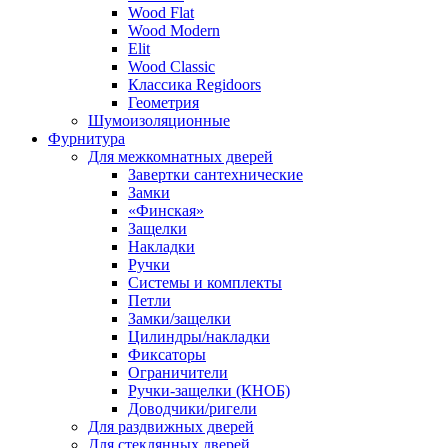
Wood Flat
Wood Modern
Elit
Wood Classic
Классика Regidoors
Геометрия
Шумоизоляционные
Фурнитура
Для межкомнатных дверей
Завертки сантехнические
Замки
«Финская»
Защелки
Накладки
Ручки
Системы и комплекты
Петли
Замки/защелки
Цилиндры/накладки
Фиксаторы
Ограничители
Ручки-защелки (КНОБ)
Доводчики/ригели
Для раздвижных дверей
Для стеклянных дверей