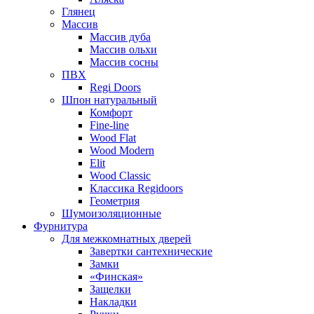
Глянец
Массив
Массив дуба
Массив ольхи
Массив сосны
ПВХ
Regi Doors
Шпон натуральный
Комфорт
Fine-line
Wood Flat
Wood Modern
Elit
Wood Classic
Классика Regidoors
Геометрия
Шумоизоляционные
Фурнитура
Для межкомнатных дверей
Завертки сантехнические
Замки
«Финская»
Защелки
Накладки