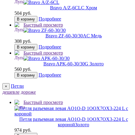
Bravo А/Z-6CL
C Хром
504 руб.
Подробнее
В корзину
Быстрый просмотр
Bravo ZF-60-30/30
AC Медь
308 руб.
Подробнее
В корзину
Быстрый просмотр
Bravo AРK-60-30/30
G Золото
560 руб.
Подробнее
В корзину
Петли
×
дешевле
дороже
Быстрый просмотр
Петля разъемная левая AO1O-D 1OOX7OX3-224 L с
короной
Золото
974 руб.