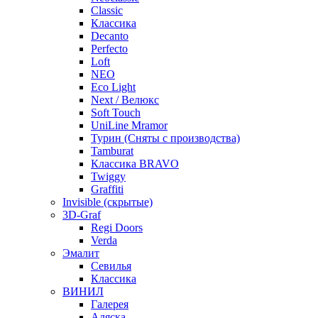
Classic
Классика
Decanto
Perfecto
Loft
NEO
Eco Light
Next / Велюкс
Soft Touch
UniLine Mramor
Турин (Сняты с производства)
Tamburat
Классика BRAVO
Twiggy
Graffiti
Invisible (скрытые)
3D-Graf
Regi Doors
Verda
Эмалит
Севилья
Классика
ВИНИЛ
Галерея
Аляска