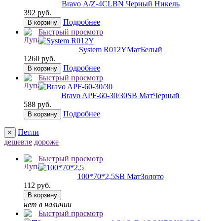
Bravo А/Z-4CL
BN Черный Никель
392 руб.
Подробнее
В корзину
Быстрый просмотр
System R012Y
МатБелый
1260 руб.
Подробнее
В корзину
Быстрый просмотр
Bravo AРF-60-30/30
SB МатЧерный
588 руб.
Подробнее
В корзину
Петли
×
дешевле
дороже
Быстрый просмотр
100*70*2,5
SB МатЗолото
112 руб.
В корзину
нет в наличии
Быстрый просмотр