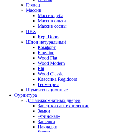
Глянец
Массив
Массив дуба
Массив ольхи
Массив сосны
ПВХ
Regi Doors
Шпон натуральный
Комфорт
Fine-line
Wood Flat
Wood Modern
Elit
Wood Classic
Классика Regidoors
Геометрия
Шумоизоляционные
Фурнитура
Для межкомнатных дверей
Завертки сантехнические
Замки
«Финская»
Защелки
Накладки