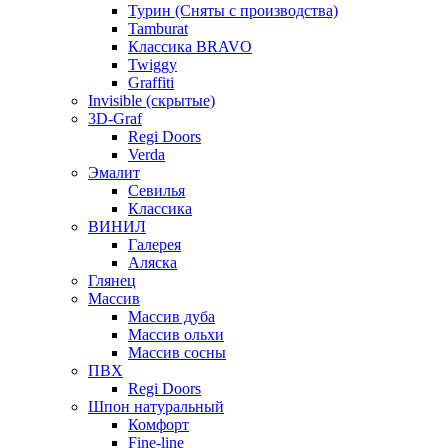
Турин (Сняты с производства)
Tamburat
Классика BRAVO
Twiggy
Graffiti
Invisible (скрытые)
3D-Graf
Regi Doors
Verda
Эмалит
Севилья
Классика
ВИНИЛ
Галерея
Аляска
Глянец
Массив
Массив дуба
Массив ольхи
Массив сосны
ПВХ
Regi Doors
Шпон натуральный
Комфорт
Fine-line