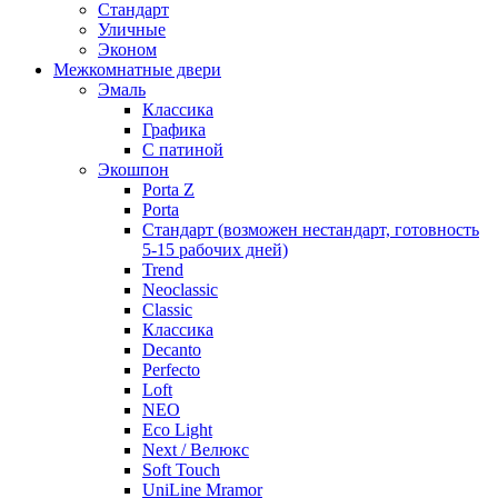
Стандарт
Уличные
Эконом
Межкомнатные двери
Эмаль
Классика
Графика
С патиной
Экошпон
Porta Z
Porta
Стандарт (возможен нестандарт, готовность
5-15 рабочих дней)
Trend
Neoclassic
Classic
Классика
Decanto
Perfecto
Loft
NEO
Eco Light
Next / Велюкс
Soft Touch
UniLine Mramor