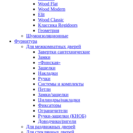
Wood Flat
Wood Modern
Elit
Wood Classic
Классика Regidoors
Геометрия
Шумоизоляционные
Фурнитура
Для межкомнатных дверей
Завертки сантехнические
Замки
«Финская»
Защелки
Накладки
Ручки
Системы и комплекты
Петли
Замки/защелки
Цилиндры/накладки
Фиксаторы
Ограничители
Ручки-защелки (КНОБ)
Доводчики/ригели
Для раздвижных дверей
Для стеклянных дверей