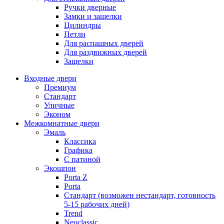
Ручки дверные
Замки и защелки
Цилиндры
Петли
Для распашных дверей
Для раздвижных дверей
Защелки
Входные двери
Премиум
Стандарт
Уличные
Эконом
Межкомнатные двери
Эмаль
Классика
Графика
С патиной
Экошпон
Porta Z
Porta
Стандарт (возможен нестандарт, готовность
5-15 рабочих дней)
Trend
Neoclassic