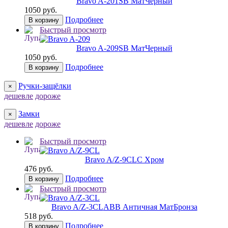
Bravo A-201
SB МатЧерный
1050 руб.
Подробнее
В корзину
Быстрый просмотр
Bravo A-209
SB МатЧерный
1050 руб.
Подробнее
В корзину
Ручки-защёлки
×
дешевле
дороже
Замки
×
дешевле
дороже
Быстрый просмотр
Bravo A/Z-9CL
C Хром
476 руб.
Подробнее
В корзину
Быстрый просмотр
Bravo A/Z-3CL
ABB Античная МатБронза
518 руб.
Подробнее
В корзину