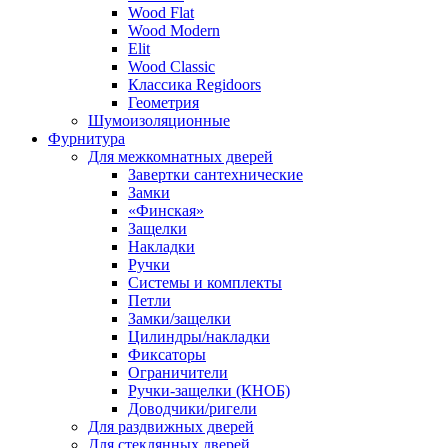
Wood Flat
Wood Modern
Elit
Wood Classic
Классика Regidoors
Геометрия
Шумоизоляционные
Фурнитура
Для межкомнатных дверей
Завертки сантехнические
Замки
«Финская»
Защелки
Накладки
Ручки
Системы и комплекты
Петли
Замки/защелки
Цилиндры/накладки
Фиксаторы
Ограничители
Ручки-защелки (КНОБ)
Доводчики/ригели
Для раздвижных дверей
Для стеклянных дверей