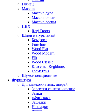
Глянец
Массив
Массив дуба
Массив ольхи
Массив сосны
ПВХ
Regi Doors
Шпон натуральный
Комфорт
Fine-line
Wood Flat
Wood Modern
Elit
Wood Classic
Классика Regidoors
Геометрия
Шумоизоляционные
Фурнитура
Для межкомнатных дверей
Завертки сантехнические
Замки
«Финская»
Защелки
Накладки