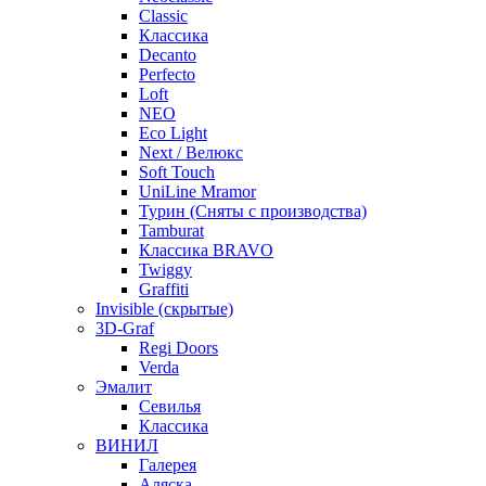
Classic
Классика
Decanto
Perfecto
Loft
NEO
Eco Light
Next / Велюкс
Soft Touch
UniLine Mramor
Турин (Сняты с производства)
Tamburat
Классика BRAVO
Twiggy
Graffiti
Invisible (скрытые)
3D-Graf
Regi Doors
Verda
Эмалит
Севилья
Классика
ВИНИЛ
Галерея
Аляска