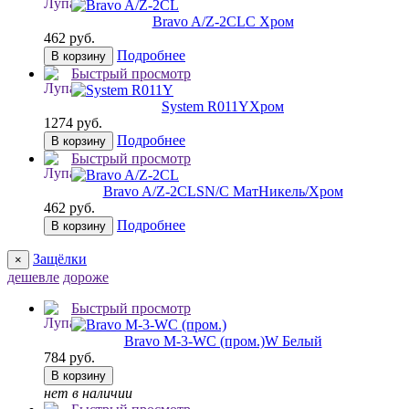
Bravo A/Z-2CL
C Хром
462 руб.
Подробнее
В корзину
Быстрый просмотр
System R011Y
Хром
1274 руб.
Подробнее
В корзину
Быстрый просмотр
Bravo A/Z-2CL
SN/C МатНикель/Хром
462 руб.
Подробнее
В корзину
Защёлки
×
дешевле
дороже
Быстрый просмотр
Bravo M-3-WC (пром.)
W Белый
784 руб.
В корзину
нет в наличии