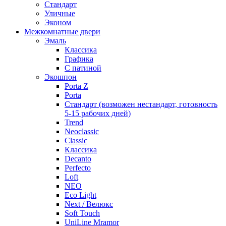
Стандарт
Уличные
Эконом
Межкомнатные двери
Эмаль
Классика
Графика
С патиной
Экошпон
Porta Z
Porta
Стандарт (возможен нестандарт, готовность
5-15 рабочих дней)
Trend
Neoclassic
Classic
Классика
Decanto
Perfecto
Loft
NEO
Eco Light
Next / Велюкс
Soft Touch
UniLine Mramor