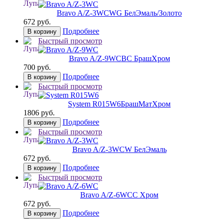
Bravo A/Z-3WC
WG БелЭмаль/Золото
672 руб.
Подробнее
В корзину
Быстрый просмотр
Bravo A/Z-9WC
BС БрашХром
700 руб.
Подробнее
В корзину
Быстрый просмотр
System R015W6
БрашМатХром
1806 руб.
Подробнее
В корзину
Быстрый просмотр
Bravo A/Z-3WC
W БелЭмаль
672 руб.
Подробнее
В корзину
Быстрый просмотр
Bravo A/Z-6WC
C Хром
672 руб.
Подробнее
В корзину