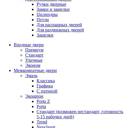
Ручки дверные
Замки и защелки
Цилиндры
Петли
Для распашных дверей
Для раздвижных дверей
Защелки
Входные двери
Премиум
Стандарт
Уличные
Эконом
Межкомнатные двери
Эмаль
Классика
Графика
С патиной
Экошпон
Porta Z
Porta
Стандарт (возможен нестандарт, готовность
5-15 рабочих дней)
Trend
Neoclassic