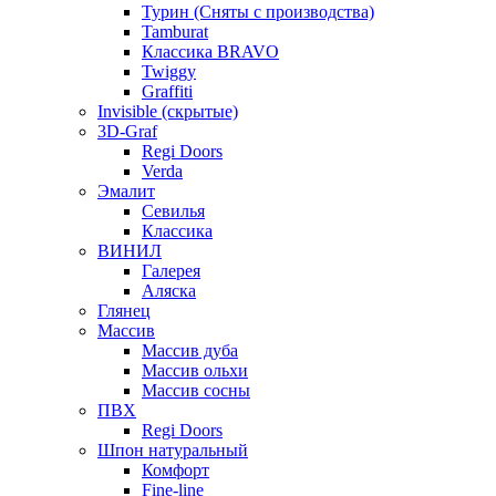
Турин (Сняты с производства)
Tamburat
Классика BRAVO
Twiggy
Graffiti
Invisible (скрытые)
3D-Graf
Regi Doors
Verda
Эмалит
Севилья
Классика
ВИНИЛ
Галерея
Аляска
Глянец
Массив
Массив дуба
Массив ольхи
Массив сосны
ПВХ
Regi Doors
Шпон натуральный
Комфорт
Fine-line