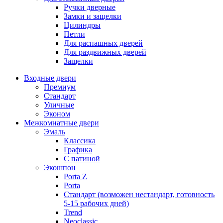
Ручки дверные
Замки и защелки
Цилиндры
Петли
Для распашных дверей
Для раздвижных дверей
Защелки
Входные двери
Премиум
Стандарт
Уличные
Эконом
Межкомнатные двери
Эмаль
Классика
Графика
С патиной
Экошпон
Porta Z
Porta
Стандарт (возможен нестандарт, готовность
5-15 рабочих дней)
Trend
Neoclassic