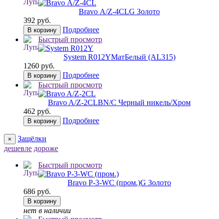
Bravo А/Z-4CL
G Золото
392 руб.
Подробнее
В корзину
Быстрый просмотр
System R012Y
МатБелый (AL315)
1260 руб.
Подробнее
В корзину
Быстрый просмотр
Bravo A/Z-2CL
BN/C Черный никель/Хром
462 руб.
Подробнее
В корзину
Защёлки
×
дешевле
дороже
Быстрый просмотр
Bravo P-3-WC (пром.)
G Золото
686 руб.
В корзину
нет в наличии