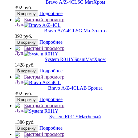
Bravo А/Z-4CL
SC МатХром
392 руб.
Подробнее
В корзину
Быстрый просмотр
Bravo А/Z-4CL
SG МатЗолото
392 руб.
Подробнее
В корзину
Быстрый просмотр
System R011Y
БрашМатХром
1428 руб.
Подробнее
В корзину
Быстрый просмотр
Bravo А/Z-4CL
AB Бронза
392 руб.
Подробнее
В корзину
Быстрый просмотр
System R011Y
МатБелый
1386 руб.
Подробнее
В корзину
Быстрый просмотр