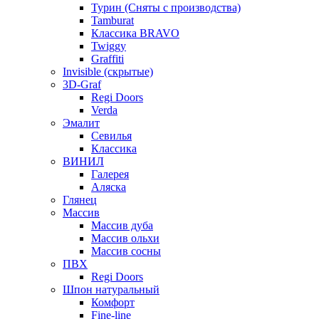
Турин (Сняты с производства)
Tamburat
Классика BRAVO
Twiggy
Graffiti
Invisible (скрытые)
3D-Graf
Regi Doors
Verda
Эмалит
Севилья
Классика
ВИНИЛ
Галерея
Аляска
Глянец
Массив
Массив дуба
Массив ольхи
Массив сосны
ПВХ
Regi Doors
Шпон натуральный
Комфорт
Fine-line