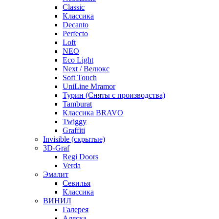
Classic
Классика
Decanto
Perfecto
Loft
NEO
Eco Light
Next / Велюкс
Soft Touch
UniLine Mramor
Турин (Сняты с производства)
Tamburat
Классика BRAVO
Twiggy
Graffiti
Invisible (скрытые)
3D-Graf
Regi Doors
Verda
Эмалит
Севилья
Классика
ВИНИЛ
Галерея
Аляска