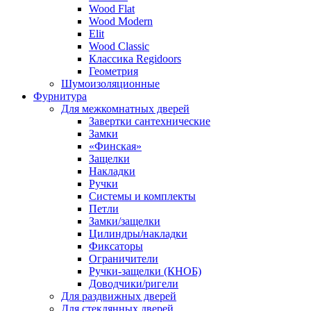
Wood Flat
Wood Modern
Elit
Wood Classic
Классика Regidoors
Геометрия
Шумоизоляционные
Фурнитура
Для межкомнатных дверей
Завертки сантехнические
Замки
«Финская»
Защелки
Накладки
Ручки
Системы и комплекты
Петли
Замки/защелки
Цилиндры/накладки
Фиксаторы
Ограничители
Ручки-защелки (КНОБ)
Доводчики/ригели
Для раздвижных дверей
Для стеклянных дверей