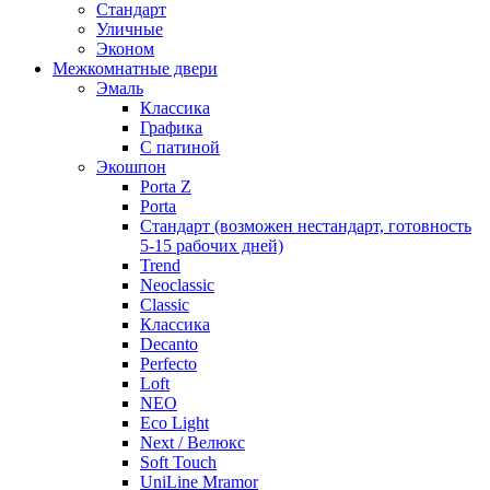
Стандарт
Уличные
Эконом
Межкомнатные двери
Эмаль
Классика
Графика
С патиной
Экошпон
Porta Z
Porta
Стандарт (возможен нестандарт, готовность
5-15 рабочих дней)
Trend
Neoclassic
Classic
Классика
Decanto
Perfecto
Loft
NEO
Eco Light
Next / Велюкс
Soft Touch
UniLine Mramor