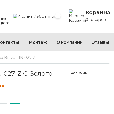
Корзина
 Whatsapp
 на Viber
сать на Telegram
Избранное
0 товаров
онтакты
Монтаж
О компании
Отзывы
а Bravo FIN 027-Z
-Z G ЗОЛОТО
N 027-Z G Золото
В наличии
то