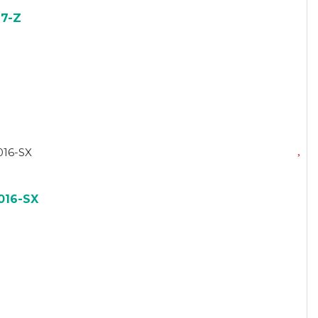
27-Z
016-SX