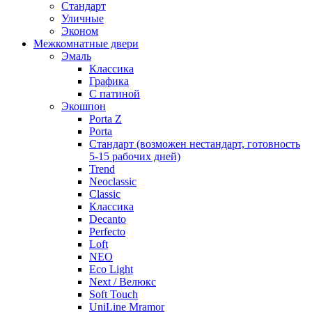
Стандарт
Уличные
Эконом
Межкомнатные двери
Эмаль
Классика
Графика
С патиной
Экошпон
Porta Z
Porta
Стандарт (возможен нестандарт, готовность
5-15 рабочих дней)
Trend
Neoclassic
Classic
Классика
Decanto
Perfecto
Loft
NEO
Eco Light
Next / Велюкс
Soft Touch
UniLine Mramor