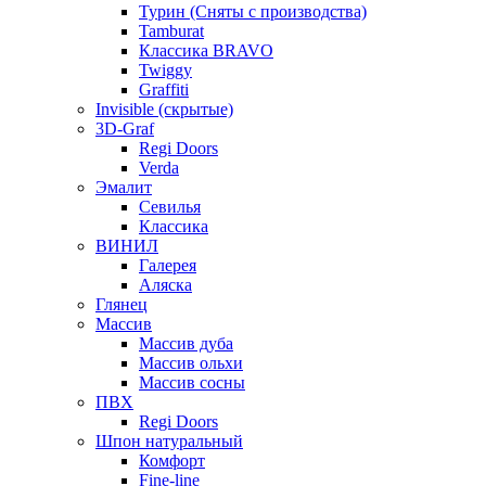
Турин (Сняты с производства)
Tamburat
Классика BRAVO
Twiggy
Graffiti
Invisible (скрытые)
3D-Graf
Regi Doors
Verda
Эмалит
Севилья
Классика
ВИНИЛ
Галерея
Аляска
Глянец
Массив
Массив дуба
Массив ольхи
Массив сосны
ПВХ
Regi Doors
Шпон натуральный
Комфорт
Fine-line