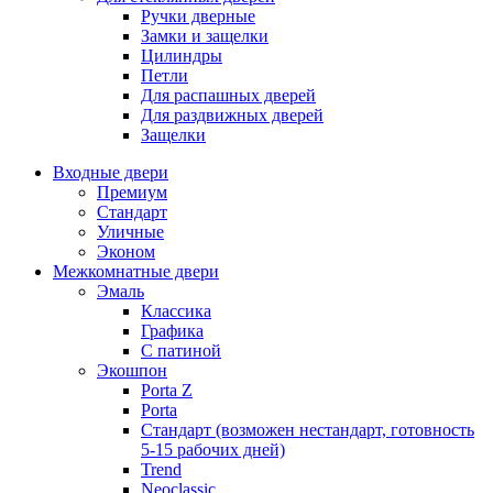
Ручки дверные
Замки и защелки
Цилиндры
Петли
Для распашных дверей
Для раздвижных дверей
Защелки
Входные двери
Премиум
Стандарт
Уличные
Эконом
Межкомнатные двери
Эмаль
Классика
Графика
С патиной
Экошпон
Porta Z
Porta
Стандарт (возможен нестандарт, готовность
5-15 рабочих дней)
Trend
Neoclassic