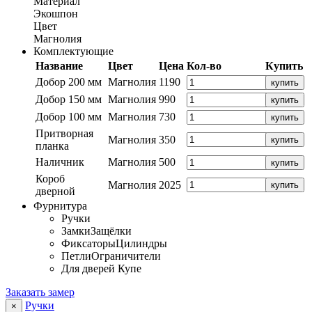
Материал
Экошпон
Цвет
Магнолия
Комплектующие
Название
Цвет
Цена
Кол-во
Купить
Добор 200 мм
Магнолия
1190
купить
Добор 150 мм
Магнолия
990
купить
Добор 100 мм
Магнолия
730
купить
Притворная
Магнолия
350
купить
планка
Наличник
Магнолия
500
купить
Короб
Магнолия
2025
купить
дверной
Фурнитура
Ручки
Замки
Защёлки
Фиксаторы
Цилиндры
Петли
Ограничители
Для дверей Купе
Заказать замер
Ручки
×