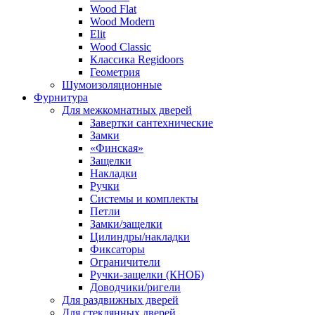
Wood Flat
Wood Modern
Elit
Wood Classic
Классика Regidoors
Геометрия
Шумоизоляционные
Фурнитура
Для межкомнатных дверей
Завертки сантехнические
Замки
«Финская»
Защелки
Накладки
Ручки
Системы и комплекты
Петли
Замки/защелки
Цилиндры/накладки
Фиксаторы
Ограничители
Ручки-защелки (КНОБ)
Доводчики/ригели
Для раздвижных дверей
Для стеклянных дверей