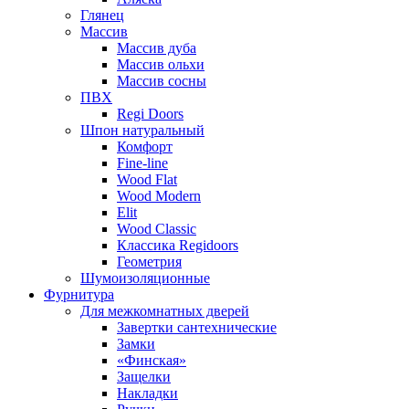
Глянец
Массив
Массив дуба
Массив ольхи
Массив сосны
ПВХ
Regi Doors
Шпон натуральный
Комфорт
Fine-line
Wood Flat
Wood Modern
Elit
Wood Classic
Классика Regidoors
Геометрия
Шумоизоляционные
Фурнитура
Для межкомнатных дверей
Завертки сантехнические
Замки
«Финская»
Защелки
Накладки