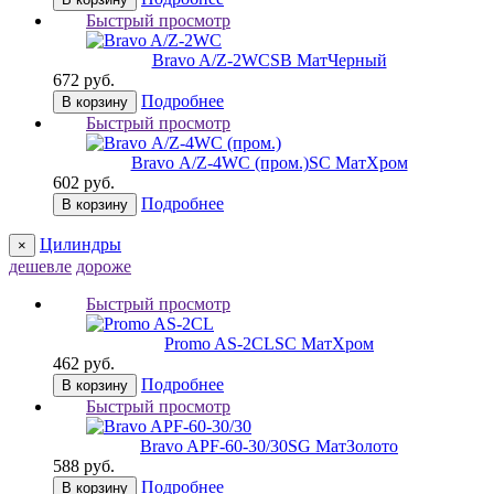
Быстрый просмотр
Bravo A/Z-2WC
SB МатЧерный
672 руб.
Подробнее
В корзину
Быстрый просмотр
Bravo А/Z-4WC (пром.)
SC МатХром
602 руб.
Подробнее
В корзину
Цилиндры
×
дешевле
дороже
Быстрый просмотр
Promo AS-2CL
SC МатХром
462 руб.
Подробнее
В корзину
Быстрый просмотр
Bravo AРF-60-30/30
SG МатЗолото
588 руб.
Подробнее
В корзину