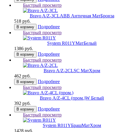
Быстрый просмотр
Bravo A/Z-3CL
ABB Античная МатБронза
518 руб.
Подробнее
В корзину
Быстрый просмотр
System R011Y
МатБелый
1386 руб.
Подробнее
В корзину
Быстрый просмотр
Bravo A/Z-2CL
SC МатХром
462 руб.
Подробнее
В корзину
Быстрый просмотр
Bravo А/Z-4CL (пром.)
W Белый
392 руб.
Подробнее
В корзину
Быстрый просмотр
System R011Y
БрашМатХром
1428 руб.