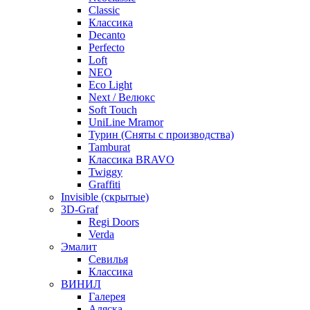
Classic
Классика
Decanto
Perfecto
Loft
NEO
Eco Light
Next / Велюкс
Soft Touch
UniLine Mramor
Турин (Сняты с производства)
Tamburat
Классика BRAVO
Twiggy
Graffiti
Invisible (скрытые)
3D-Graf
Regi Doors
Verda
Эмалит
Севилья
Классика
ВИНИЛ
Галерея
Аляска