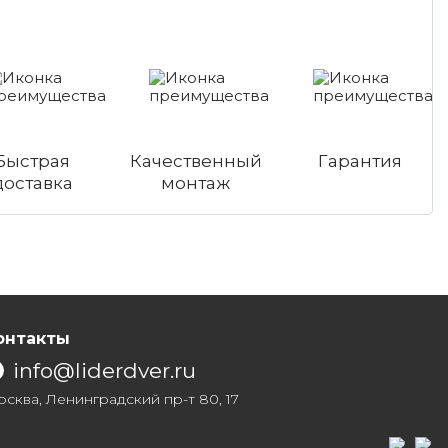
Быстрая
Качественный
Гарантия
доставка
монтаж
онтакты
info@liderdver.ru
сква, Ленинградский пр-т 80, 17
Написа
Напи