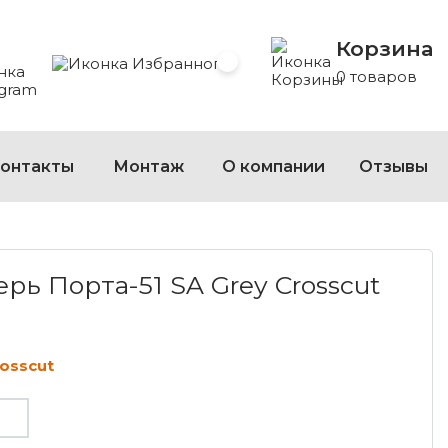
Корзина
 Whatsapp
 на Viber
сать на Telegram
Избранное
0 товаров
онтакты
Монтаж
О компании
Отзывы
РТА-51 SA GREY CROSSCUT
ь Порта-51 SA Grey Crosscut
rosscut