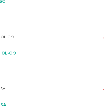
SC
 OL-C 9
CSA