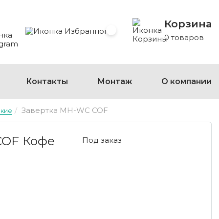
Корзина
 Whatsapp
 на Viber
сать на Telegram
Избранное
0 товаров
Контакты
Монтаж
О компании
Завертка MH-WC COF
ские
ОФЕ
COF Кофе
Под заказ