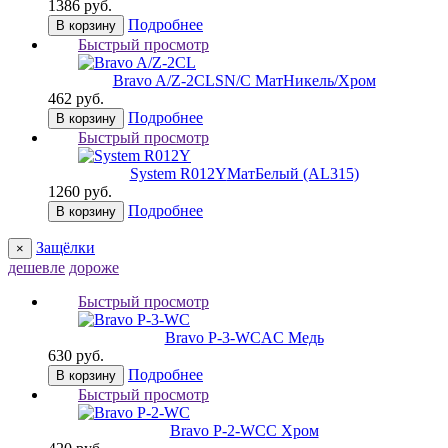
1386 руб.
Подробнее
В корзину
Быстрый просмотр
Bravo A/Z-2CL
SN/C МатНикель/Хром
462 руб.
Подробнее
В корзину
Быстрый просмотр
System R012Y
МатБелый (AL315)
1260 руб.
Подробнее
В корзину
Защёлки
×
дешевле
дороже
Быстрый просмотр
Bravo P-3-WC
AC Медь
630 руб.
Подробнее
В корзину
Быстрый просмотр
Bravo P-2-WC
C Хром