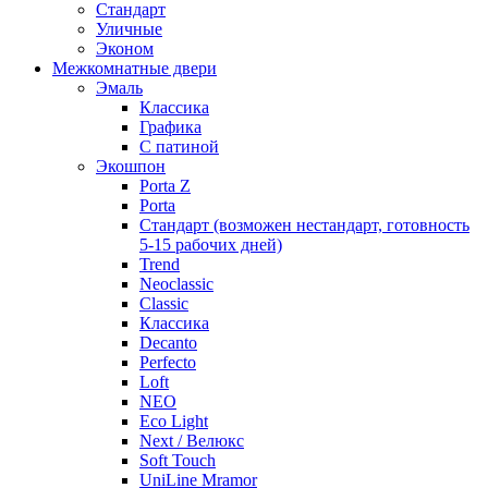
Стандарт
Уличные
Эконом
Межкомнатные двери
Эмаль
Классика
Графика
С патиной
Экошпон
Porta Z
Porta
Стандарт (возможен нестандарт, готовность
5-15 рабочих дней)
Trend
Neoclassic
Classic
Классика
Decanto
Perfecto
Loft
NEO
Eco Light
Next / Велюкс
Soft Touch
UniLine Mramor