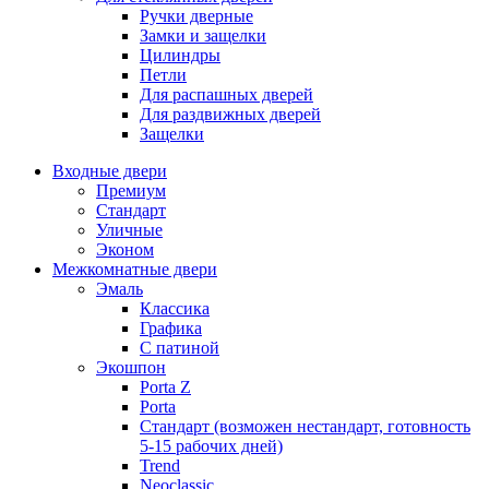
Ручки дверные
Замки и защелки
Цилиндры
Петли
Для распашных дверей
Для раздвижных дверей
Защелки
Входные двери
Премиум
Стандарт
Уличные
Эконом
Межкомнатные двери
Эмаль
Классика
Графика
С патиной
Экошпон
Porta Z
Porta
Стандарт (возможен нестандарт, готовность
5-15 рабочих дней)
Trend
Neoclassic