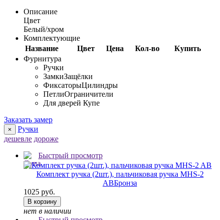
Описание
Цвет
Белый/хром
Комплектующие
Название
Цвет
Цена
Кол-во
Купить
Фурнитура
Ручки
Замки
Защёлки
Фиксаторы
Цилиндры
Петли
Ограничители
Для дверей Купе
Заказать замер
Ручки
×
дешевле
дороже
Быстрый просмотр
Комплект ручка (2шт.), пальчиковая ручка MHS-2
AB
Бронза
1025 руб.
В корзину
нет в наличии
Быстрый просмотр