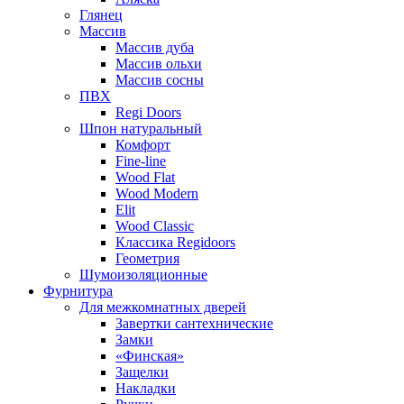
Глянец
Массив
Массив дуба
Массив ольхи
Массив сосны
ПВХ
Regi Doors
Шпон натуральный
Комфорт
Fine-line
Wood Flat
Wood Modern
Elit
Wood Classic
Классика Regidoors
Геометрия
Шумоизоляционные
Фурнитура
Для межкомнатных дверей
Завертки сантехнические
Замки
«Финская»
Защелки
Накладки