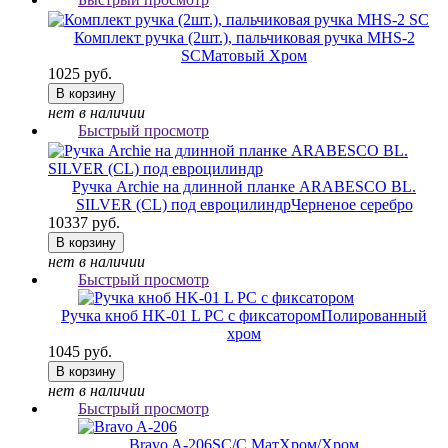
Комплект ручка (2шт.), пальчиковая ручка MHS-2
SC
Матовый Хром
1025 руб.
В корзину
нет в наличии
Быстрый просмотр
Ручка Archie на длинной планке ARABESCO BL.
SILVER (CL) под евроцилиндр
Черненое серебро
10337 руб.
В корзину
нет в наличии
Быстрый просмотр
Ручка кноб HK-01 L PC с фиксатором
Полированный
хром
1045 руб.
В корзину
нет в наличии
Быстрый просмотр
Bravo A-206
SC/C МатХром/Хром