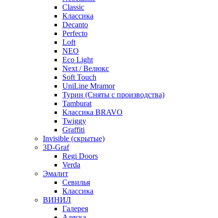
Classic
Классика
Decanto
Perfecto
Loft
NEO
Eco Light
Next / Велюкс
Soft Touch
UniLine Mramor
Турин (Сняты с производства)
Tamburat
Классика BRAVO
Twiggy
Graffiti
Invisible (скрытые)
3D-Graf
Regi Doors
Verda
Эмалит
Севилья
Классика
ВИНИЛ
Галерея
Аляска