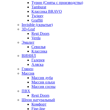
Турин (Сняты с производства)
Tamburat
Классика BRAVO
Twiggy
Graffiti
Invisible (скрытые)
3D-Graf
Regi Doors
Verda
Эмалит
Севилья
Классика
ВИНИЛ
Галерея
Аляска
Глянец
Массив
Массив дуба
Массив ольхи
Массив сосны
ПВХ
Regi Doors
Шпон натуральный
Комфорт
Fine-line