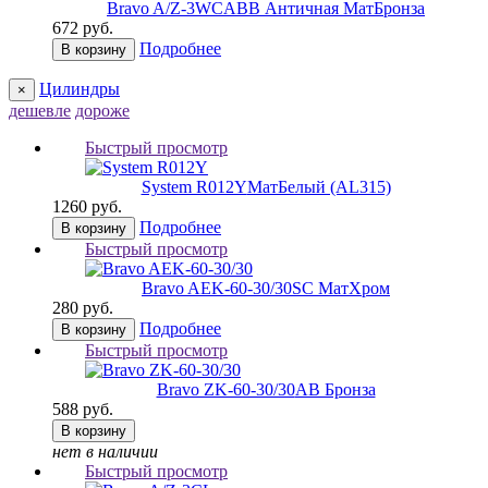
Bravo A/Z-3WC
ABB Античная МатБронза
672 руб.
Подробнее
В корзину
Цилиндры
×
дешевле
дороже
Быстрый просмотр
System R012Y
МатБелый (AL315)
1260 руб.
Подробнее
В корзину
Быстрый просмотр
Bravo AЕK-60-30/30
SC МатХром
280 руб.
Подробнее
В корзину
Быстрый просмотр
Bravo ZK-60-30/30
AB Бронза
588 руб.
В корзину
нет в наличии
Быстрый просмотр