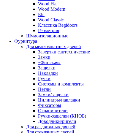
Wood Flat
Wood Modern
Elit
Wood Classic
Классика Regidoors
Геометрия
Шумоизоляционные
Фурнитура
Для межкомнатных дверей
Завертки сантехнические
Замки
«Финская»
Защелки
Накладки
Ручки
Системы и комплекты
Петли
Замки/защелки
Цилиндры/накладки
Фиксаторы
Ограничители
Ручки-защелки (КНОБ)
Доводчики/ригели
Для раздвижных дверей
Для стеклянных дверей