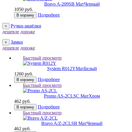
Bravo A-209
SB МатЧерный
1050 руб.
Подробнее
В корзину
Ручки-защёлки
×
дешевле
дороже
Замки
×
дешевле
дороже
Быстрый просмотр
System R012Y
МатБелый
1260 руб.
Подробнее
В корзину
Быстрый просмотр
Promo AS-2CL
SC МатХром
462 руб.
Подробнее
В корзину
Быстрый просмотр
Bravo A/Z-2CL
SB МатЧерный
462 руб.