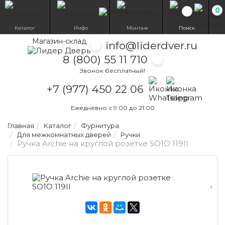
0
Избранн
Каталог
Инфо
Монтаж
Поиск
Магазин-склад
info@liderdver.ru
8 (800) 55 11 710
Звонок бесплатный!
Написать на What
Написать на T
+7 (977) 450 22 06
Ежедневно с 9:00 до 21:00
Главная
Каталог
Фурнитура
Для межкомнатных дверей
Ручки
Ручка Archie на круглой розетке SO1O 119II