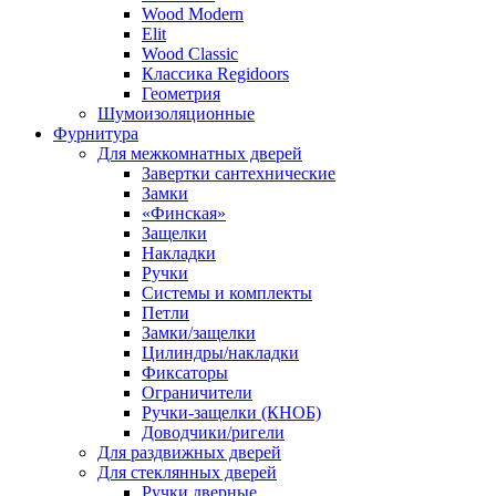
Wood Modern
Elit
Wood Classic
Классика Regidoors
Геометрия
Шумоизоляционные
Фурнитура
Для межкомнатных дверей
Завертки сантехнические
Замки
«Финская»
Защелки
Накладки
Ручки
Системы и комплекты
Петли
Замки/защелки
Цилиндры/накладки
Фиксаторы
Ограничители
Ручки-защелки (КНОБ)
Доводчики/ригели
Для раздвижных дверей
Для стеклянных дверей
Ручки дверные