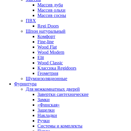
Массив дуба
Массив ольхи
Массив сосны
ПВХ
Regi Doors
Шпон натуральный
Комфорт
Fine-line
Wood Flat
Wood Modern
Elit
Wood Classic
Классика Regidoors
Геометрия
Шумоизоляционные
Фурнитура
Для межкомнатных дверей
Завертки сантехнические
Замки
«Финская»
Защелки
Накладки
Ручки
Системы и комплекты