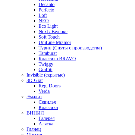
Decanto
Perfecto
Loft
NEO
Eco Light
Next / Велюкс
Soft Touch
UniLine Mramor
Турин (Сняты с производства)
Tamburat
Классика BRAVO
Twiggy
Graffiti
Invisible (скрытые)
3D-Graf
Regi Doors
Verda
Эмалит
Севилья
Классика
ВИНИЛ
Галерея
Аляска
Глянец
Массив