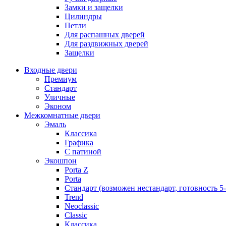
Замки и защелки
Цилиндры
Петли
Для распашных дверей
Для раздвижных дверей
Защелки
Входные двери
Премиум
Стандарт
Уличные
Эконом
Межкомнатные двери
Эмаль
Классика
Графика
С патиной
Экошпон
Porta Z
Porta
Стандарт (возможен нестандарт, готовность 5
Trend
Neoclassic
Classic
Классика