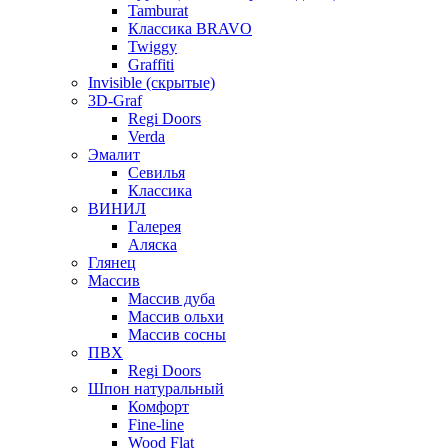
Tamburat
Классика BRAVO
Twiggy
Graffiti
Invisible (скрытые)
3D-Graf
Regi Doors
Verda
Эмалит
Севилья
Классика
ВИНИЛ
Галерея
Аляска
Глянец
Массив
Массив дуба
Массив ольхи
Массив сосны
ПВХ
Regi Doors
Шпон натуральный
Комфорт
Fine-line
Wood Flat