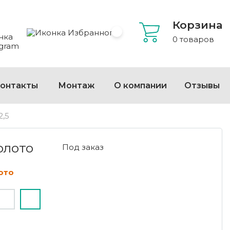
Корзина
 Whatsapp
 на Viber
сать на Telegram
Избранное
0 товаров
онтакты
Монтаж
О компании
Отзывы
2,5
олото
Под заказ
ото