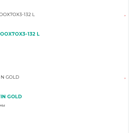
1OOX7OX3-132 L
TIN GOLD
оны