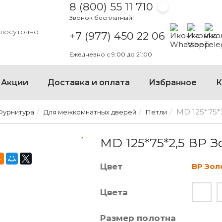
8 (800) 55 11 710
Звонок бесплатный!
Написать на
Написать
Напи
глосуточно
+7 (977) 450 22 06
Ежедневно с 9:00 до 21:00
×
Акции
Доставка и оплата
Избранное
К
MD 125*75*
Фурнитура
Для межкомнатных дверей
Петли
MD 125*75*2,5 ВР ЗОЛОТО
MD 125*75*2,5 ВР З
Цвет
ВР Зол
Цвета
Размер полотна