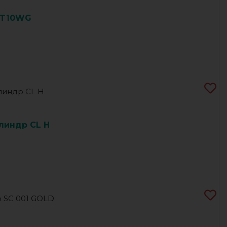
ET10WG
линдр CL H