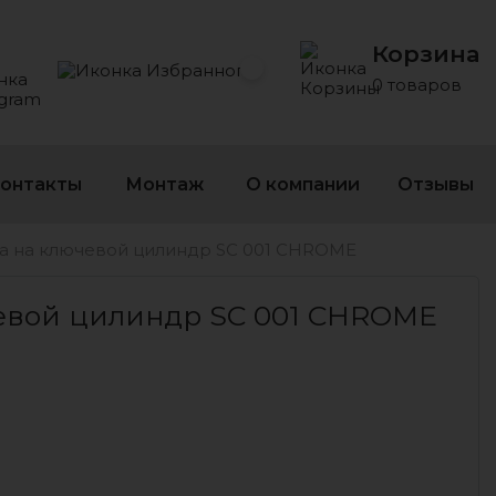
Корзина
 Whatsapp
 на Viber
сать на Telegram
Избранное
0 товаров
онтакты
Монтаж
О компании
Отзывы
а на ключевой цилиндр SC 001 CHROME
 ЦИЛИНДР SC 001 CHROME ХРОМ
евой цилиндр SC 001 CHROME