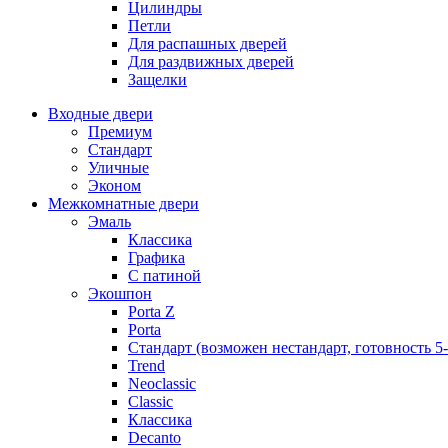
Цилиндры
Петли
Для распашных дверей
Для раздвижных дверей
Защелки
Входные двери
Премиум
Стандарт
Уличные
Эконом
Межкомнатные двери
Эмаль
Классика
Графика
С патиной
Экошпон
Porta Z
Porta
Стандарт (возможен нестандарт, готовность 5
Trend
Neoclassic
Classic
Классика
Decanto