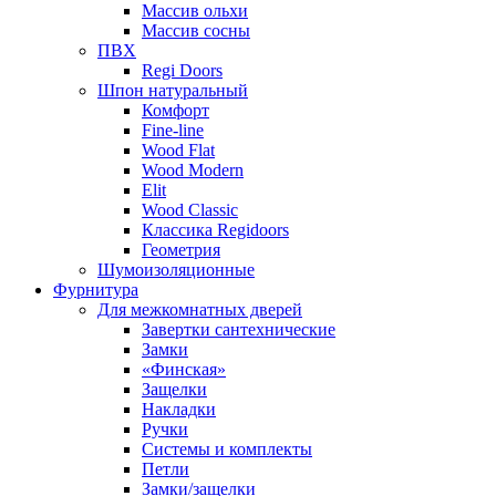
Массив ольхи
Массив сосны
ПВХ
Regi Doors
Шпон натуральный
Комфорт
Fine-line
Wood Flat
Wood Modern
Elit
Wood Classic
Классика Regidoors
Геометрия
Шумоизоляционные
Фурнитура
Для межкомнатных дверей
Завертки сантехнические
Замки
«Финская»
Защелки
Накладки
Ручки
Системы и комплекты
Петли
Замки/защелки