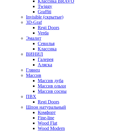
Классика BRAVO
Twiggy
Graffiti
Invisible (скрытые)
3D-Graf
Regi Doors
Verda
Эмалит
Севилья
Классика
ВИНИЛ
Галерея
Аляска
Глянец
Массив
Массив дуба
Массив ольхи
Массив сосны
ПВХ
Regi Doors
Шпон натуральный
Комфорт
Fine-line
Wood Flat
Wood Modern