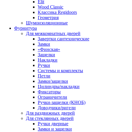
Elit
Wood Classic
Классика Regidoors
Геометрия
Шумоизоляционные
Фурнитура
Для межкомнатных дверей
Завертки сантехнические
Замки
«Финская»
Защелки
Накладки
Ручки
Системы и комплекты
Петли
Замки/защелки
Цилиндры/накладки
Фиксаторы
Ограничители
Ручки-защелки (КНОБ)
Доводчики/ригели
Для раздвижных дверей
Для стеклянных дверей
Ручки дверные
Замки и защелки