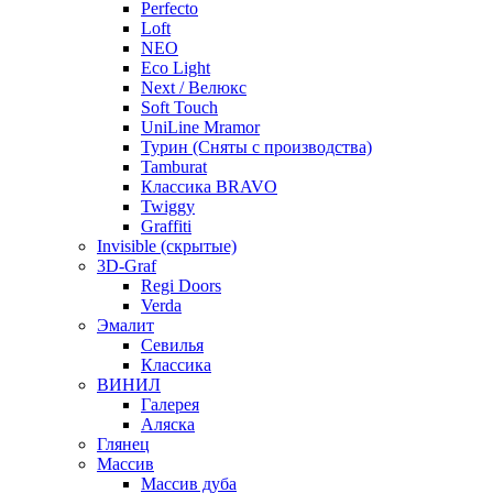
Perfecto
Loft
NEO
Eco Light
Next / Велюкс
Soft Touch
UniLine Mramor
Турин (Сняты с производства)
Tamburat
Классика BRAVO
Twiggy
Graffiti
Invisible (скрытые)
3D-Graf
Regi Doors
Verda
Эмалит
Севилья
Классика
ВИНИЛ
Галерея
Аляска
Глянец
Массив
Массив дуба