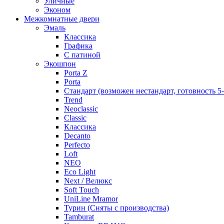
Уличные
Эконом
Межкомнатные двери
Эмаль
Классика
Графика
С патиной
Экошпон
Porta Z
Porta
Стандарт (возможен нестандарт, готовность 5
Trend
Neoclassic
Classic
Классика
Decanto
Perfecto
Loft
NEO
Eco Light
Next / Велюкс
Soft Touch
UniLine Mramor
Турин (Сняты с производства)
Tamburat