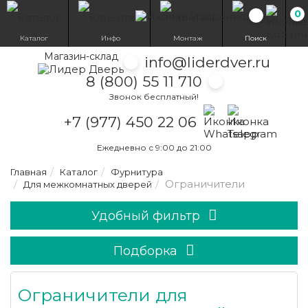
0
Избранн
Каталог
Инфо
Монтаж
Поиск
Магазин-склад
info@liderdver.ru
8 (800) 55 11 710
Звонок бесплатный!
Написать на What
Написать на T
+7 (977) 450 22 06
Ежедневно с 9:00 до 21:00
Главная
Каталог
Фурнитура
Ограничители
Для межкомнатных дверей
Удобный фильтр
Подборка
Ограничители для