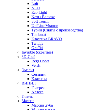
Loft
NEO
Eco Light
Next / Велюкс
Soft Touch
UniLine Mramor
Турин (Сняты с производства)
Tamburat
Классика BRAVO
Twiggy
Graffiti
Invisible (скрытые)
3D-Graf
Regi Doors
Verda
Эмалит
Севилья
Классика
ВИНИЛ
Галерея
Аляска
Глянец
Массив
Массив дуба
Массив ольхи