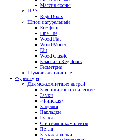
Массив сосны
ПВХ
Regi Doors
Шпон натуральный
Комфорт
Fine-line
Wood Flat
Wood Modern
Elit
Wood Classic
Классика Regidoors
Геометрия
Шумоизоляционные
Фурнитура
Для межкомнатных дверей
Завертки сантехнические
Замки
«Финская»
Защелки
Накладки
Ручки
Системы и комплекты
Петли
Замки/защелки