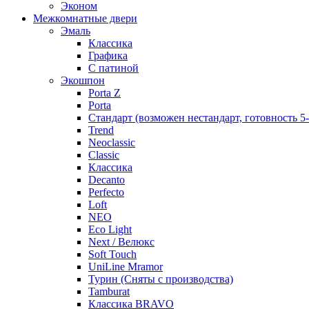
Эконом
Межкомнатные двери
Эмаль
Классика
Графика
С патиной
Экошпон
Porta Z
Porta
Стандарт (возможен нестандарт, готовность 5
Trend
Neoclassic
Classic
Классика
Decanto
Perfecto
Loft
NEO
Eco Light
Next / Велюкс
Soft Touch
UniLine Mramor
Турин (Сняты с производства)
Tamburat
Классика BRAVO