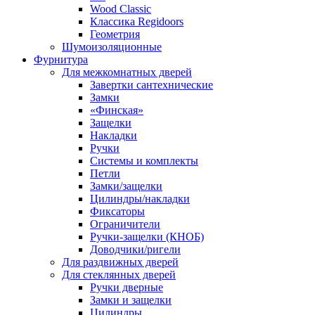
Wood Classic
Классика Regidoors
Геометрия
Шумоизоляционные
Фурнитура
Для межкомнатных дверей
Завертки сантехнические
Замки
«Финская»
Защелки
Накладки
Ручки
Системы и комплекты
Петли
Замки/защелки
Цилиндры/накладки
Фиксаторы
Ограничители
Ручки-защелки (КНОБ)
Доводчики/ригели
Для раздвижных дверей
Для стеклянных дверей
Ручки дверные
Замки и защелки
Цилиндры