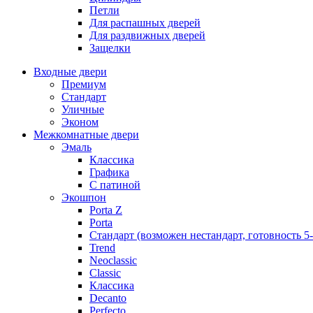
Петли
Для распашных дверей
Для раздвижных дверей
Защелки
Входные двери
Премиум
Стандарт
Уличные
Эконом
Межкомнатные двери
Эмаль
Классика
Графика
С патиной
Экошпон
Porta Z
Porta
Стандарт (возможен нестандарт, готовность 5
Trend
Neoclassic
Classic
Классика
Decanto
Perfecto