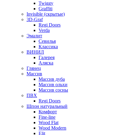
Twiggy
Graffiti
Invisible (скрытые)
3D-Graf
Regi Doors
Verda
Эмалит
Севилья
Классика
ВИНИЛ
Галерея
Аляска
Глянец
Массив
Массив дуба
Массив ольхи
Массив сосны
ПВХ
Regi Doors
Шпон натуральный
Комфорт
Fine-line
Wood Flat
Wood Modern
Elit