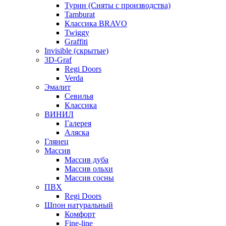
Турин (Сняты с производства)
Tamburat
Классика BRAVO
Twiggy
Graffiti
Invisible (скрытые)
3D-Graf
Regi Doors
Verda
Эмалит
Севилья
Классика
ВИНИЛ
Галерея
Аляска
Глянец
Массив
Массив дуба
Массив ольхи
Массив сосны
ПВХ
Regi Doors
Шпон натуральный
Комфорт
Fine-line