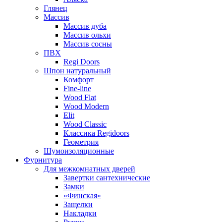
Глянец
Массив
Массив дуба
Массив ольхи
Массив сосны
ПВХ
Regi Doors
Шпон натуральный
Комфорт
Fine-line
Wood Flat
Wood Modern
Elit
Wood Classic
Классика Regidoors
Геометрия
Шумоизоляционные
Фурнитура
Для межкомнатных дверей
Завертки сантехнические
Замки
«Финская»
Защелки
Накладки