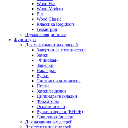
Wood Flat
Wood Modern
Elit
Wood Classic
Классика Regidoors
Геометрия
Шумоизоляционные
Фурнитура
Для межкомнатных дверей
Завертки сантехнические
Замки
«Финская»
Защелки
Накладки
Ручки
Системы и комплекты
Петли
Замки/защелки
Цилиндры/накладки
Фиксаторы
Ограничители
Ручки-защелки (КНОБ)
Доводчики/ригели
Для раздвижных дверей
Для стеклянных дверей