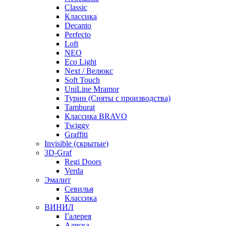
Classic
Классика
Decanto
Perfecto
Loft
NEO
Eco Light
Next / Велюкс
Soft Touch
UniLine Mramor
Турин (Сняты с производства)
Tamburat
Классика BRAVO
Twiggy
Graffiti
Invisible (скрытые)
3D-Graf
Regi Doors
Verda
Эмалит
Севилья
Классика
ВИНИЛ
Галерея
Аляска