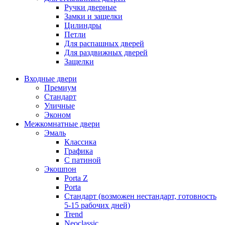
Ручки дверные
Замки и защелки
Цилиндры
Петли
Для распашных дверей
Для раздвижных дверей
Защелки
Входные двери
Премиум
Стандарт
Уличные
Эконом
Межкомнатные двери
Эмаль
Классика
Графика
С патиной
Экошпон
Porta Z
Porta
Стандарт (возможен нестандарт, готовность
5-15 рабочих дней)
Trend
Neoclassic