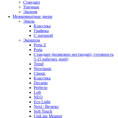
Стандарт
Уличные
Эконом
Межкомнатные двери
Эмаль
Классика
Графика
С патиной
Экошпон
Porta Z
Porta
Стандарт (возможен нестандарт, готовность
5-15 рабочих дней)
Trend
Neoclassic
Classic
Классика
Decanto
Perfecto
Loft
NEO
Eco Light
Next / Велюкс
Soft Touch
UniLine Mramor